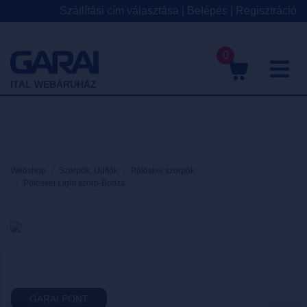
Szállítási cím választása
|
Belépés
|
Regisztráció
0
M
ITAL WEBÁRUHÁZ
Webshop
Szörpök, Üdítők
Pölöskei szörpök
Pölöskei Light szörp-Bodza
GARAI PONT