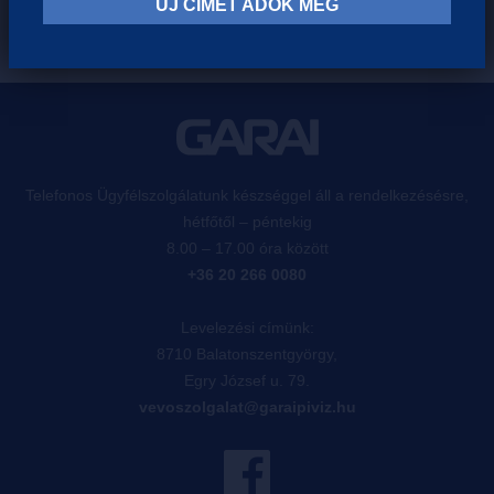
ÚJ CÍMET ADOK MEG
Telefonos Ügyfélszolgálatunk készséggel áll a rendelkezésésre,
hétfőtől – péntekig
8.00 – 17.00 óra között
+36 20 266 0080
Levelezési címünk:
8710 Balatonszentgyörgy,
Egry József u. 79.
vevoszolgalat@garaipiviz.hu