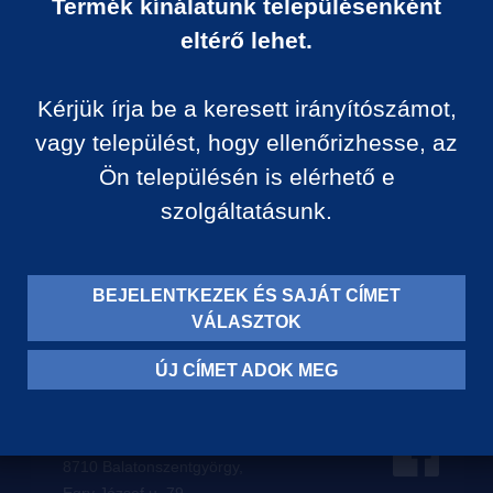
Termék kínálatunk településenként
Ár:
eltérő lehet.
0 Ft/darab
Kérjük írja be a keresett irányítószámot,
VISSZA A KATEGÓRIÁ
vagy települést, hogy ellenőrizhesse, az
Ön településén is elérhető e
szolgáltatásunk.
Termék leírása:
BEJELENTKEZEK ÉS SAJÁT CÍMET
VÁLASZTOK
ÚJ CÍMET ADOK MEG
Levelezési címünk:
8710 Balatonszentgyörgy,
Egry József u. 79.