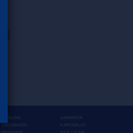
HOZ
FŐOLDAL
GARANCIA
CÉGÜNKRŐL
KAPCSOLAT
WEBSHOP
SZÁLLÍTÁSI