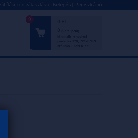
állítási cím választása
|
Belépés
|
Regisztráció
0
0 Ft
0
(Garai pont)
Minimális rendelési
pontérték 120, INGYENES
szállítás 0 pont felett.