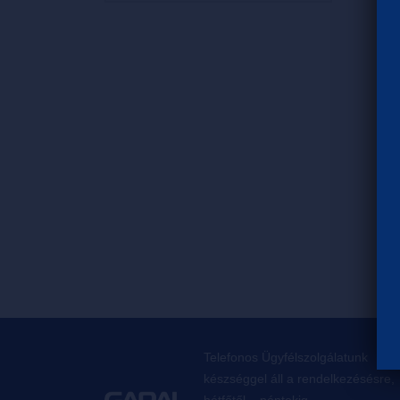
Telefonos Ügyfélszolgálatunk
készséggel áll a rendelkezésésre,
hétfőtől – péntekig