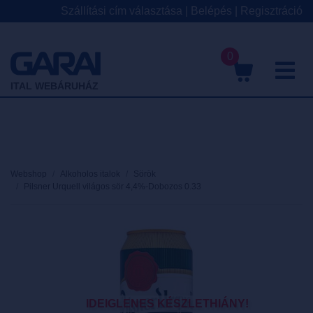
Szállítási cím választása
|
Belépés
|
Regisztráció
0
M
ITAL WEBÁRUHÁZ
Webshop
Alkoholos italok
Sörök
Pilsner Urquell világos sör 4,4%-Dobozos 0.33
IDEIGLENES KÉSZLETHIÁNY!