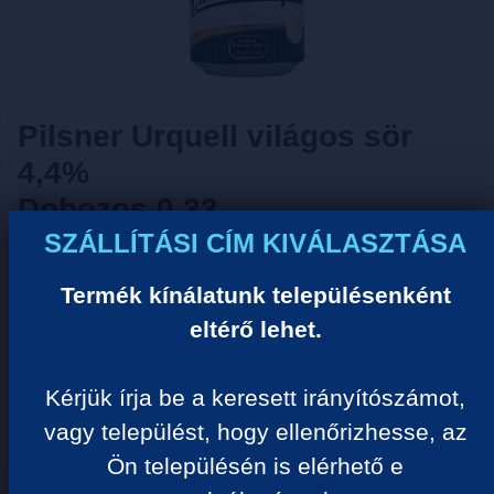
Pilsner Urquell világos sör
4,4%
Dobozos 0.33
SZÁLLÍTÁSI CÍM KIVÁLASZTÁSA
Tisztelt Vásárlónk!
Termék kínálatunk településenként
Sajnos ezzel a termékkel nem tudjuk Önt kiszolgálni
eltérő lehet.
ideiglenes készlethiány miatt! Kérjük válogasson
hasonló termékeink közül.
Kérjük írja be a keresett irányítószámot,
Megértését köszönjük!
vagy települést, hogy ellenőrizhesse, az
Ön településén is elérhető e