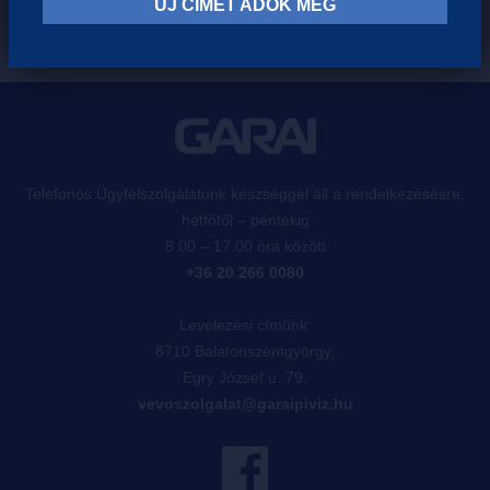
ÚJ CÍMET ADOK MEG
Telefonos Ügyfélszolgálatunk készséggel áll a rendelkezésésre,
hétfőtől – péntekig
8.00 – 17.00 óra között
+36 20 266 0080
Levelezési címünk:
8710 Balatonszentgyörgy,
Egry József u. 79.
vevoszolgalat@garaipiviz.hu