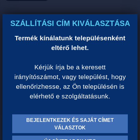
Ár:
SZÁLLÍTÁSI CÍM KIVÁLASZTÁSA
0 Ft/darab
Termék kínálatunk településenként
eltérő lehet.
VISSZA A KATEGÓRIÁHOZ
Kérjük írja be a keresett
irányítószámot, vagy települést, hogy
Termék leírása:
ellenőrizhesse, az Ön településén is
elérhető e szolgáltatásunk.
BEJELENTKEZEK ÉS SAJÁT CÍMET
TERMÉK KATEGÓRIÁK
VÁLASZTOK