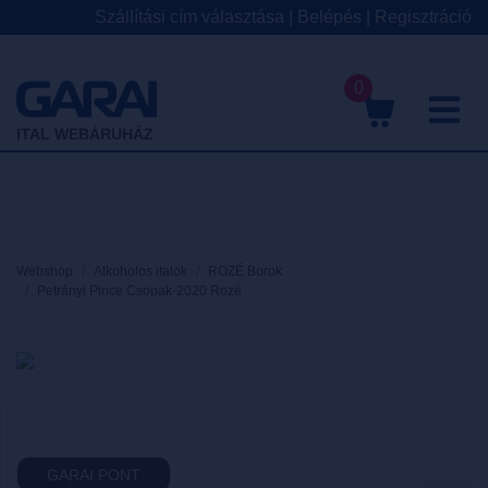
Szállítási cím választása
|
Belépés
|
Regisztráció
0
M
ITAL WEBÁRUHÁZ
Webshop
Alkoholos italok
ROZÉ Borok
Petrányi Pince Csopak-2020 Rozé
GARAI PONT