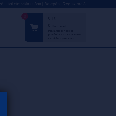
állítási cím választása
|
Belépés
|
Regisztráció
0
0 Ft
0
(Garai pont)
Minimális rendelési
pontérték 120, INGYENES
szállítás 0 pont felett.