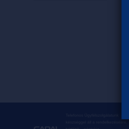
Telefonos Ügyfélszolgálatunk
készséggel áll a rendelkezésésre,
hétfőtől – péntekig