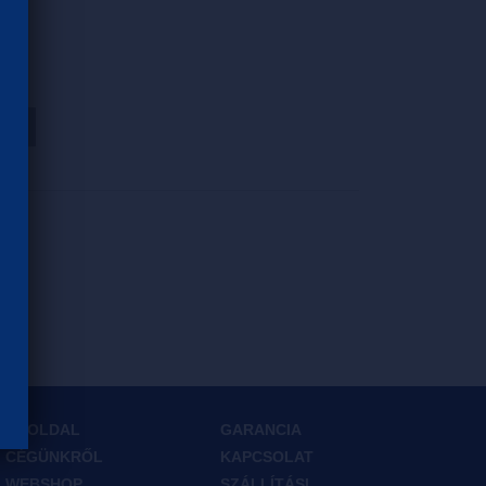
HOZ
FŐOLDAL
GARANCIA
CÉGÜNKRŐL
KAPCSOLAT
WEBSHOP
SZÁLLÍTÁSI