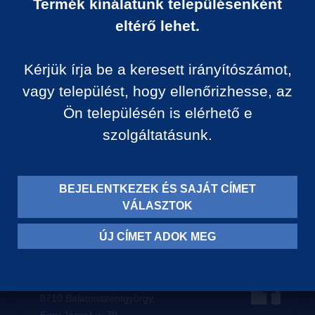
Termék kínálatunk településenként
Ár:
eltérő lehet.
0 Ft/darab
Kérjük írja be a keresett irányítószámot,
VISSZA A KATEGÓRIÁ
vagy települést, hogy ellenőrizhesse, az
Ön településén is elérhető e
szolgáltatásunk.
Termék leírása:
BEJELENTKEZEK ÉS SAJÁT CÍMET
VÁLASZTOK
ÚJ CÍMET ADOK MEG
Levelezési címünk:
8710 Balatonszentgyörgy,
Egry József u. 79.