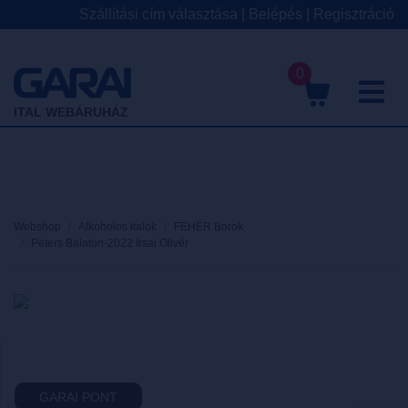
Szállítási cím választása
|
Belépés
|
Regisztráció
0
M
ITAL WEBÁRUHÁZ
Webshop
Alkoholos italok
FEHÉR Borok
Peters Balaton-2022 Irsai Olivér
GARAI PONT