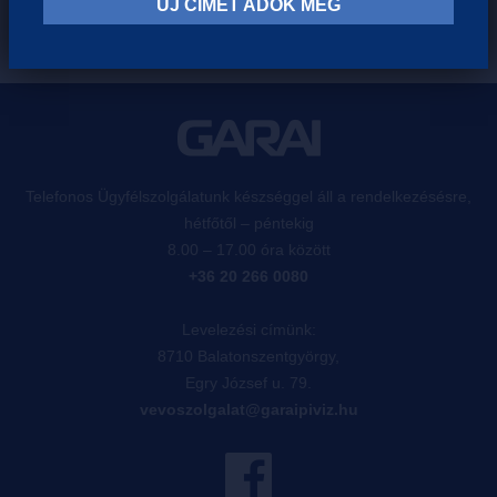
ÚJ CÍMET ADOK MEG
Telefonos Ügyfélszolgálatunk készséggel áll a rendelkezésésre,
hétfőtől – péntekig
8.00 – 17.00 óra között
+36 20 266 0080
Levelezési címünk:
8710 Balatonszentgyörgy,
Egry József u. 79.
vevoszolgalat@garaipiviz.hu