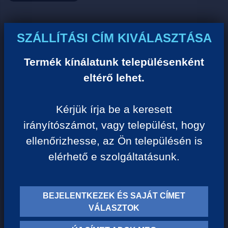
Ár:
SZÁLLÍTÁSI CÍM KIVÁLASZTÁSA
0 Ft/darab
Termék kínálatunk településenként
eltérő lehet.
VISSZA A KATEGÓRIÁHOZ
Kérjük írja be a keresett
irányítószámot, vagy települést, hogy
Termék leírása:
ellenőrizhesse, az Ön településén is
elérhető e szolgáltatásunk.
BEJELENTKEZEK ÉS SAJÁT CÍMET
TERMÉK KATEGÓRIÁK
VÁLASZTOK