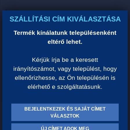
Ár:
SZÁLLÍTÁSI CÍM KIVÁLASZTÁSA
0 Ft/darab
Termék kínálatunk településenként
VISSZA A KATEGÓRIÁHOZ
eltérő lehet.
Kérjük írja be a keresett
Termék leírása:
irányítószámot, vagy települést, hogy
ellenőrizhesse, az Ön településén is
elérhető e szolgáltatásunk.
BEJELENTKEZEK ÉS SAJÁT CÍMET
TERMÉK KATEGÓRIÁK
VÁLASZTOK
ÚJ CÍMET ADOK MEG