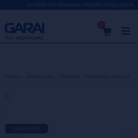
Szállítási cím választása
|
Belépés
|
Regisztráció
0
M
ITAL WEBÁRUHÁZ
Webshop
Alkoholos italok
ROZÉ Borok
Peters Balaton-2021 Rose
GARAI PONT