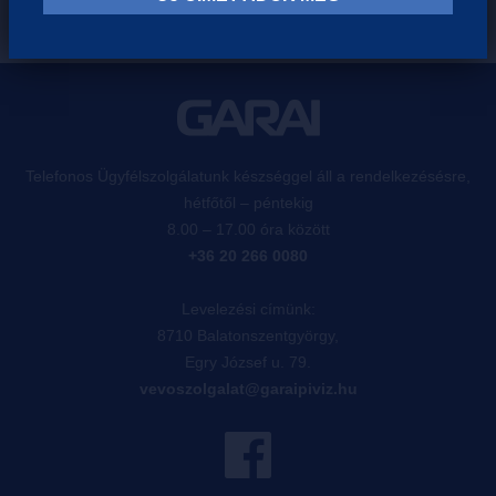
Telefonos Ügyfélszolgálatunk készséggel áll a rendelkezésésre,
hétfőtől – péntekig
8.00 – 17.00 óra között
+36 20 266 0080
Levelezési címünk:
8710 Balatonszentgyörgy,
Egry József u. 79.
vevoszolgalat@garaipiviz.hu