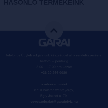
HASONLÓ TERMÉKEINK
Telefonos Ügyfélszolgálatunk készséggel áll a rendelkezésésre,
hétfőtől – péntekig
8.00 – 17.00 óra között
+36 20 266 0080
Levelezési címünk:
8710 Balatonszentgyörgy,
Egry József u. 79.
vevoszolgalat@garaipiviz.hu