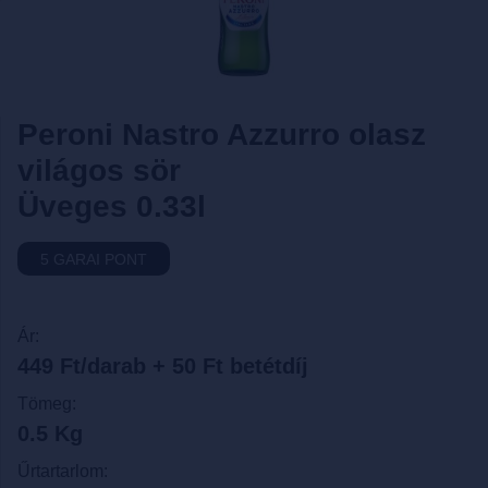
Peroni Nastro Azzurro olasz
világos sör
Üveges 0.33l
5 GARAI PONT
Ár:
449 Ft/darab + 50 Ft betétdíj
Tömeg:
0.5 Kg
Űrtartarlom: