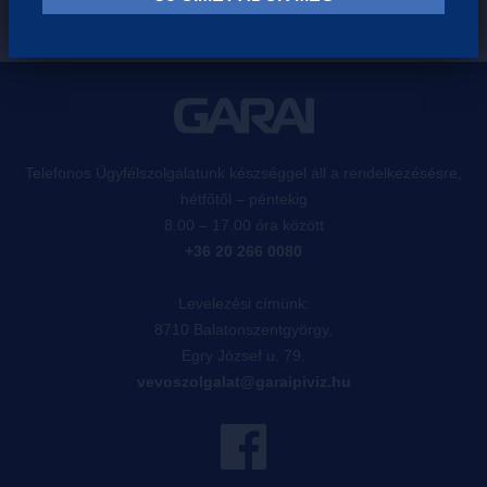
Telefonos Ügyfélszolgálatunk készséggel áll a rendelkezésésre,
hétfőtől – péntekig
8.00 – 17.00 óra között
+36 20 266 0080
Levelezési címünk:
8710 Balatonszentgyörgy,
Egry József u. 79.
vevoszolgalat@garaipiviz.hu