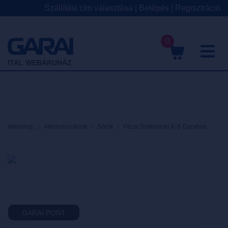
Szállítási cím választása
|
Belépés
|
Regisztráció
0
M
ITAL WEBÁRUHÁZ
Webshop
Alkoholos italok
Sörök
Pécsi Sörkóstoló II.-6 Darabos
GARAI PONT