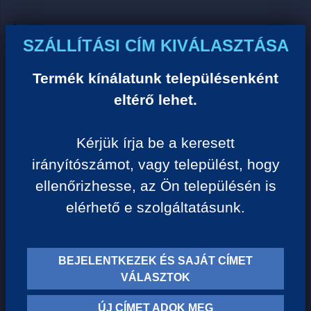
Ár:
SZÁLLÍTÁSI CÍM KIVÁLASZTÁSA
0 Ft/darab
Termék kínálatunk településenként
VISSZA A KATEGÓRIÁHOZ
eltérő lehet.
Kérjük írja be a keresett
Termék leírása:
irányítószámot, vagy települést, hogy
ellenőrizhesse, az Ön településén is
elérhető e szolgáltatásunk.
BEJELENTKEZEK ÉS SAJÁT CÍMET
TERMÉK KATEGÓRIÁK
VÁLASZTOK
ÚJ CÍMET ADOK MEG