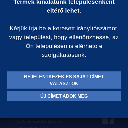
Termék kínálatunk településenként
Ár:
eltérő lehet.
0 Ft/darab
Kérjük írja be a keresett irányítószámot,
VISSZA A KATEGÓRIÁ
vagy települést, hogy ellenőrizhesse, az
Ön településén is elérhető e
szolgáltatásunk.
Termék leírása:
BEJELENTKEZEK ÉS SAJÁT CÍMET
VÁLASZTOK
ÚJ CÍMET ADOK MEG
Levelezési címünk:
8710 Balatonszentgyörgy,
Egry József u. 79.