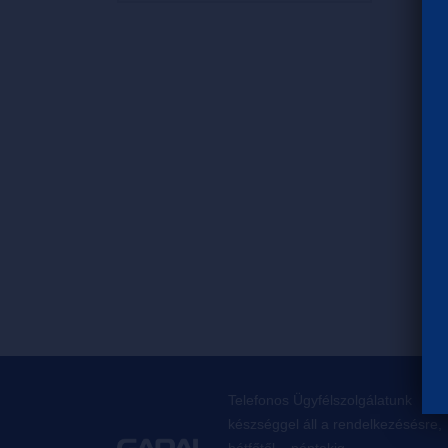
Telefonos Ügyfélszolgálatunk
készséggel áll a rendelkezésésre,
hétfőtől – péntekig