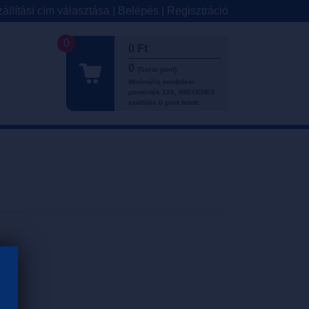
állítási cím választása
|
Belépés
|
Regisztráció
0
0 Ft
0
(Garai pont)
Minimális rendelési
pontérték 120, INGYENES
szállítás 0 pont felett.