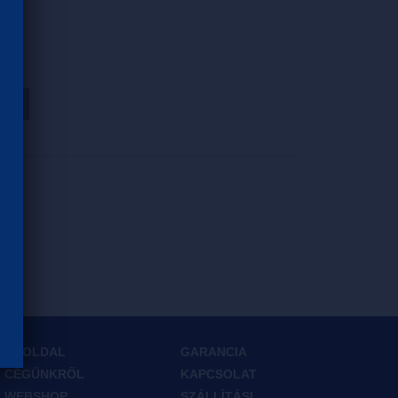
HOZ
FŐOLDAL
GARANCIA
CÉGÜNKRŐL
KAPCSOLAT
WEBSHOP
SZÁLLÍTÁSI