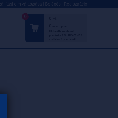
állítási cím választása
|
Belépés
|
Regisztráció
0
0 Ft
0
(Garai pont)
Minimális rendelési
pontérték 120, INGYENES
szállítás 0 pont felett.