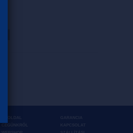
HOZ
FŐOLDAL
GARANCIA
CÉGÜNKRŐL
KAPCSOLAT
WEBSHOP
SZÁLLÍTÁSI