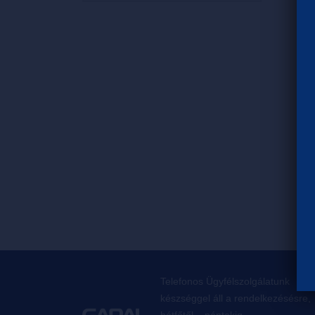
Telefonos Ügyfélszolgálatunk
készséggel áll a rendelkezésésre,
hétfőtől – péntekig