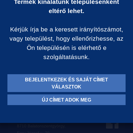
Termék kínálatunk településenként
Ár:
eltérő lehet.
0 Ft/darab
Kérjük írja be a keresett irányítószámot,
VISSZA A KATEGÓRIÁ
vagy települést, hogy ellenőrizhesse, az
Ön településén is elérhető e
szolgáltatásunk.
Termék leírása:
BEJELENTKEZEK ÉS SAJÁT CÍMET
VÁLASZTOK
ÚJ CÍMET ADOK MEG
Levelezési címünk:
8710 Balatonszentgyörgy,
Egry József u. 79.