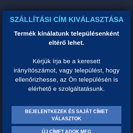
Ár:
SZÁLLÍTÁSI CÍM KIVÁLASZTÁSA
0 Ft/darab
Termék kínálatunk településenként
VISSZA A KATEGÓRIÁHOZ
eltérő lehet.
Kérjük írja be a keresett
Termék leírása:
irányítószámot, vagy települést, hogy
ellenőrizhesse, az Ön településén is
elérhető e szolgáltatásunk.
BEJELENTKEZEK ÉS SAJÁT CÍMET
TERMÉK KATEGÓRIÁK
VÁLASZTOK
ÚJ CÍMET ADOK MEG