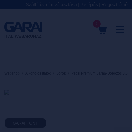
Szállítási cím választása
|
Belépés
|
Regisztráció
0
M
ITAL WEBÁRUHÁZ
Webshop
Alkoholos italok
Sörök
Pécsi Prémium Barna-Dobozos 0.5
GARAI PONT