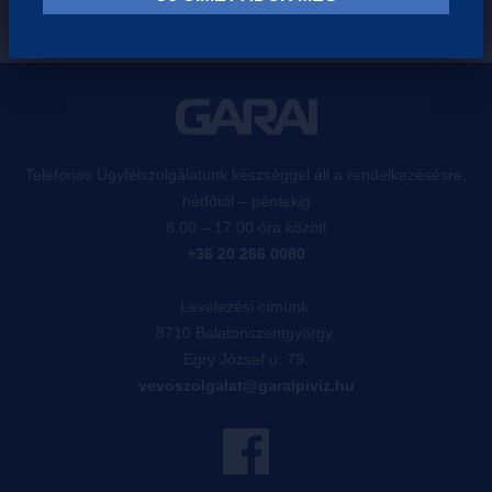
Telefonos Ügyfélszolgálatunk készséggel áll a rendelkezésésre,
hétfőtől – péntekig
8.00 – 17.00 óra között
+36 20 266 0080
Levelezési címünk:
8710 Balatonszentgyörgy,
Egry József u. 79.
vevoszolgalat@garaipiviz.hu