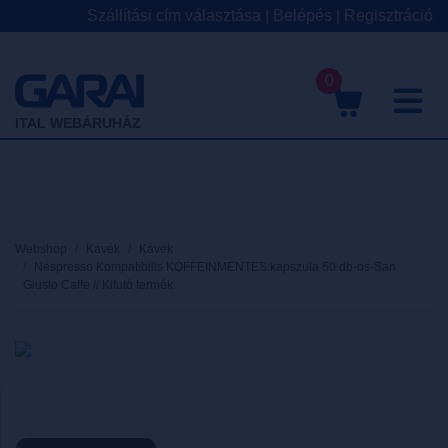
Szállítási cím választása
|
Belépés
|
Regisztráció
0
M
ITAL WEBÁRUHÁZ
Webshop
Kávék
Kávék
Nespresso Kompatibilis KOFFEINMENTES kapszula 50 db-os-San
Giusto Caffe // Kifutó termék