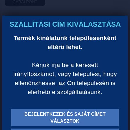
GARAI PONT
Ár:
SZÁLLÍTÁSI CÍM KIVÁLASZTÁSA
0 Ft/darab
Termék kínálatunk településenként
eltérő lehet.
VISSZA A KATEGÓRIÁHOZ
Kérjük írja be a keresett
irányítószámot, vagy települést, hogy
Termék leírása:
ellenőrizhesse, az Ön településén is
elérhető e szolgáltatásunk.
BEJELENTKEZEK ÉS SAJÁT CÍMET
VÁLASZTOK
TERMÉK KATEGÓRIÁK