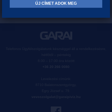
ÚJ CÍMET ADOK MEG
Telefonos Ügyfélszolgálatunk készséggel áll a rendelkezésésre,
hétfőtől – péntekig
8.00 – 17.00 óra között
+36 20 266 0080
Levelezési címünk:
8710 Balatonszentgyörgy,
Egry József u. 79.
vevoszolgalat@garaipiviz.hu