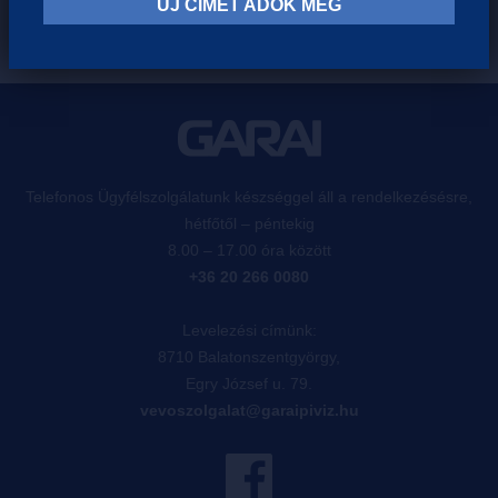
ÚJ CÍMET ADOK MEG
Telefonos Ügyfélszolgálatunk készséggel áll a rendelkezésésre,
hétfőtől – péntekig
8.00 – 17.00 óra között
+36 20 266 0080
Levelezési címünk:
8710 Balatonszentgyörgy,
Egry József u. 79.
vevoszolgalat@garaipiviz.hu