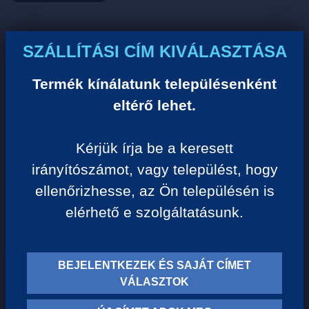
Ár:
SZÁLLÍTÁSI CÍM KIVÁLASZTÁSA
0 Ft/darab
Termék kínálatunk településenként
eltérő lehet.
VISSZA A KATEGÓRIÁHOZ
Kérjük írja be a keresett
irányítószámot, vagy települést, hogy
Termék leírása:
ellenőrizhesse, az Ön településén is
elérhető e szolgáltatásunk.
BEJELENTKEZEK ÉS SAJÁT CÍMET
TERMÉK KATEGÓRIÁK
VÁLASZTOK