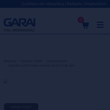
Szállítási cím választása
|
Belépés
|
Regisztráció
0
M
ITAL WEBÁRUHÁZ
Webshop
Szörpök, Üdítők
Gyümölcslevek
NaturMax 100% frissen préselt naturlé-3 Liter Birs
GARAI PONT