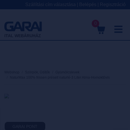
Szállítási cím választása
|
Belépés
|
Regisztráció
0
M
ITAL WEBÁRUHÁZ
Webshop
Szörpök, Üdítők
Gyümölcslevek
NaturMax 100% frissen préselt naturlé-3 Liter Alma-Homoktövis
GARAI PONT