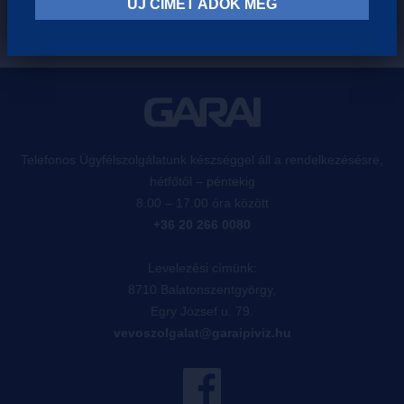
ÚJ CÍMET ADOK MEG
Telefonos Ügyfélszolgálatunk készséggel áll a rendelkezésésre,
hétfőtől – péntekig
8.00 – 17.00 óra között
+36 20 266 0080
Levelezési címünk:
8710 Balatonszentgyörgy,
Egry József u. 79.
vevoszolgalat@garaipiviz.hu