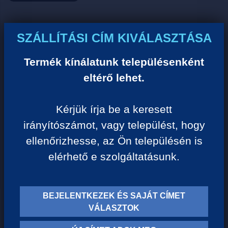
Ár:
SZÁLLÍTÁSI CÍM KIVÁLASZTÁSA
0 Ft/darab
Termék kínálatunk településenként
eltérő lehet.
VISSZA A KATEGÓRIÁHOZ
Kérjük írja be a keresett
irányítószámot, vagy települést, hogy
Termék leírása:
ellenőrizhesse, az Ön településén is
elérhető e szolgáltatásunk.
BEJELENTKEZEK ÉS SAJÁT CÍMET
TERMÉK KATEGÓRIÁK
VÁLASZTOK