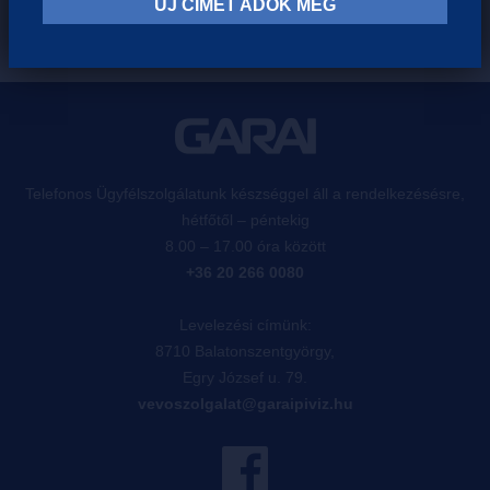
ÚJ CÍMET ADOK MEG
Telefonos Ügyfélszolgálatunk készséggel áll a rendelkezésésre,
hétfőtől – péntekig
8.00 – 17.00 óra között
+36 20 266 0080
Levelezési címünk:
8710 Balatonszentgyörgy,
Egry József u. 79.
vevoszolgalat@garaipiviz.hu