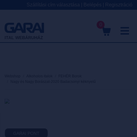
Szállítási cím választása
|
Belépés
|
Regisztráció
0
M
ITAL WEBÁRUHÁZ
Webshop
Alkoholos italok
FEHÉR Borok
Nagy és Nagy Borászat-2020 Badacsonyi kéknyelű
GARAI PONT