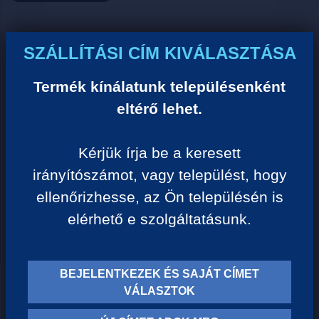
Ár:
SZÁLLÍTÁSI CÍM KIVÁLASZTÁSA
0 Ft/darab
Termék kínálatunk településenként
eltérő lehet.
VISSZA A KATEGÓRIÁHOZ
Kérjük írja be a keresett
irányítószámot, vagy települést, hogy
Termék leírása:
ellenőrizhesse, az Ön településén is
elérhető e szolgáltatásunk.
BEJELENTKEZEK ÉS SAJÁT CÍMET
TERMÉK KATEGÓRIÁK
VÁLASZTOK