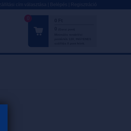
állítási cím választása
|
Belépés
|
Regisztráció
0
0 Ft
0
(Garai pont)
Minimális rendelési
pontérték 120, INGYENES
szállítás 0 pont felett.