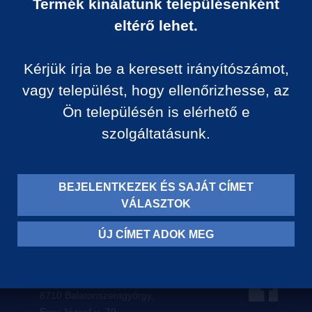
Termék kínálatunk településenként
Ár:
eltérő lehet.
0 Ft/darab
Kérjük írja be a keresett irányítószámot,
VISSZA A KATEGÓRIÁ
vagy települést, hogy ellenőrizhesse, az
Ön településén is elérhető e
szolgáltatásunk.
Termék leírása:
BEJELENTKEZEK ÉS SAJÁT CÍMET
VÁLASZTOK
ÚJ CÍMET ADOK MEG
Levelezési címünk:
8710 Balatonszentgyörgy,
Egry József u. 79.