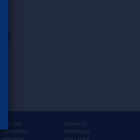
HOZ
FŐOLDAL
GARANCIA
CÉGÜNKRŐL
KAPCSOLAT
WEBSHOP
SZÁLLÍTÁSI