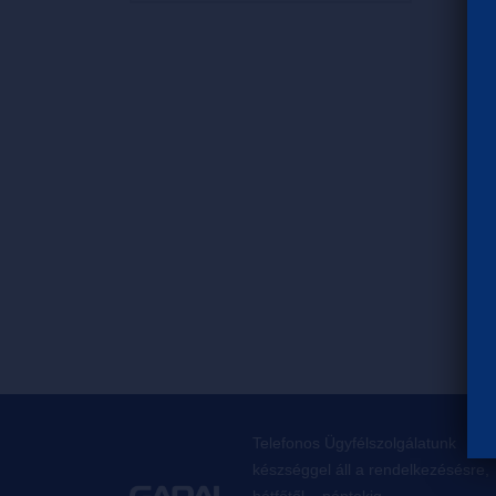
Telefonos Ügyfélszolgálatunk
készséggel áll a rendelkezésésre,
hétfőtől – péntekig