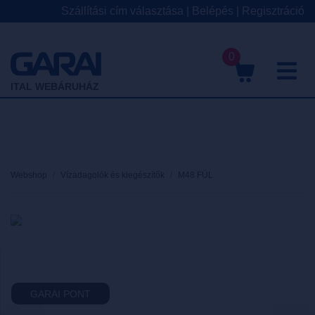
Szállítási cím választása
|
Belépés
|
Regisztráció
0
M
ITAL WEBÁRUHÁZ
Webshop
Vízadagolók és kiegészítők
M48 FÜL
GARAI PONT