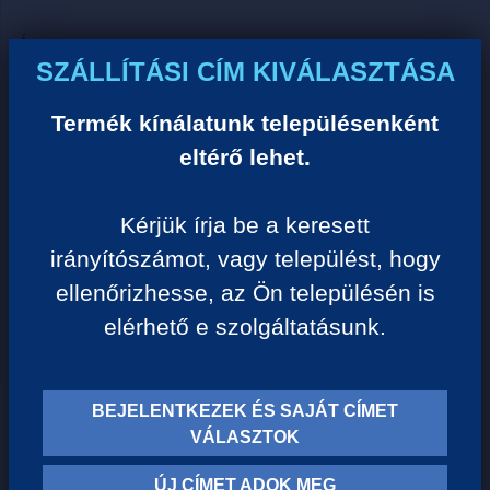
Ár:
SZÁLLÍTÁSI CÍM KIVÁLASZTÁSA
0 Ft/darab
Termék kínálatunk településenként
VISSZA A KATEGÓRIÁHOZ
eltérő lehet.
Kérjük írja be a keresett
Termék leírása:
irányítószámot, vagy települést, hogy
ellenőrizhesse, az Ön településén is
elérhető e szolgáltatásunk.
BEJELENTKEZEK ÉS SAJÁT CÍMET
TERMÉK KATEGÓRIÁK
VÁLASZTOK
ÚJ CÍMET ADOK MEG