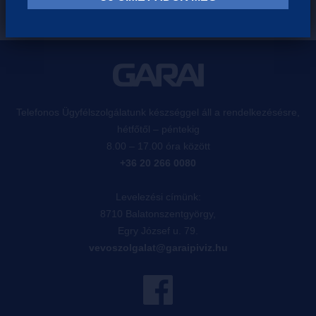
Telefonos Ügyfélszolgálatunk készséggel áll a rendelkezésésre,
hétfőtől – péntekig
8.00 – 17.00 óra között
+36 20 266 0080
Levelezési címünk:
8710 Balatonszentgyörgy,
Egry József u. 79.
vevoszolgalat@garaipiviz.hu