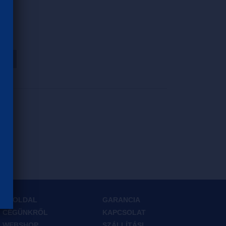
HOZ
FŐOLDAL
GARANCIA
CÉGÜNKRŐL
KAPCSOLAT
WEBSHOP
SZÁLLÍTÁSI