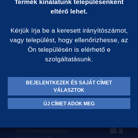
Termék kínálatunk településenként
Ár:
eltérő lehet.
0 Ft/darab
Kérjük írja be a keresett irányítószámot,
VISSZA A KATEGÓRIÁ
vagy települést, hogy ellenőrizhesse, az
Ön településén is elérhető e
szolgáltatásunk.
Termék leírása:
BEJELENTKEZEK ÉS SAJÁT CÍMET
VÁLASZTOK
ÚJ CÍMET ADOK MEG
Levelezési címünk:
8710 Balatonszentgyörgy,
Egry József u. 79.