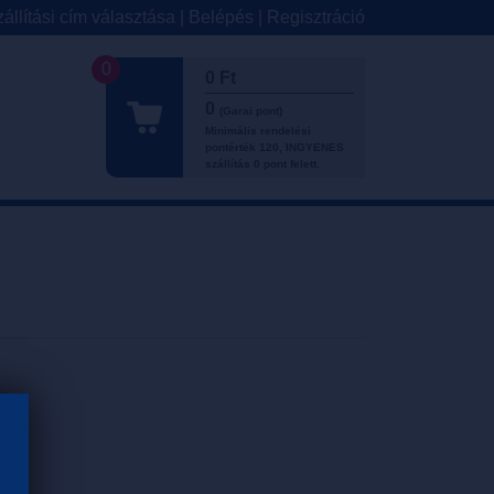
állítási cím választása
|
Belépés
|
Regisztráció
0
0 Ft
0
(Garai pont)
Minimális rendelési
pontérték 120, INGYENES
szállítás 0 pont felett.