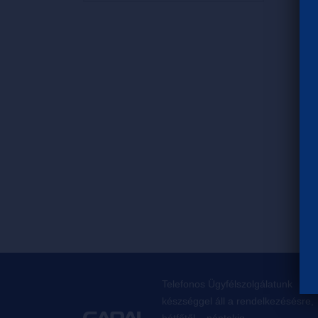
Telefonos Ügyfélszolgálatunk
készséggel áll a rendelkezésésre,
hétfőtől – péntekig