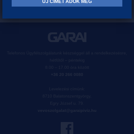
ÚJ CÍMET ADOK MEG
Telefonos Ügyfélszolgálatunk készséggel áll a rendelkezésésre,
hétfőtől – péntekig
8.00 – 17.00 óra között
+36 20 266 0080
Levelezési címünk:
8710 Balatonszentgyörgy,
Egry József u. 79.
vevoszolgalat@garaipiviz.hu