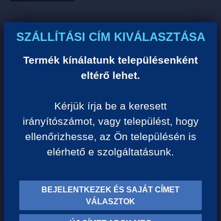
Ár:
SZÁLLÍTÁSI CÍM KIVÁLASZTÁSA
0 Ft/darab
Termék kínálatunk településenként
eltérő lehet.
VISSZA A KATEGÓRIÁHOZ
Kérjük írja be a keresett
irányítószámot, vagy települést, hogy
Termék leírása:
ellenőrizhesse, az Ön településén is
elérhető e szolgáltatásunk.
BEJELENTKEZEK ÉS SAJÁT CÍMET
TERMÉK KATEGÓRIÁK
VÁLASZTOK