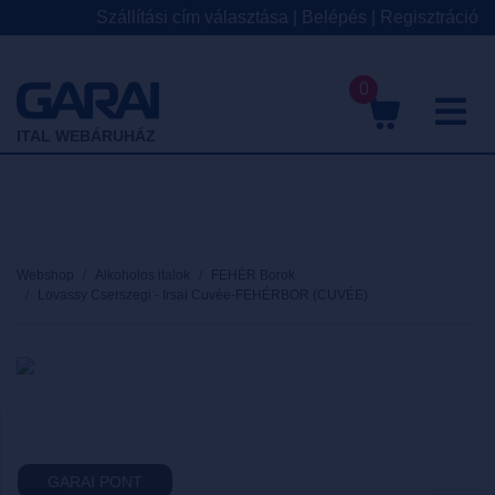
Szállítási cím választása
|
Belépés
|
Regisztráció
0
M
ITAL WEBÁRUHÁZ
Webshop
Alkoholos italok
FEHÉR Borok
Lovassy Cserszegi - Irsai Cuvée-FEHÉRBOR (CUVÉE)
GARAI PONT