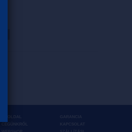
HOZ
FŐOLDAL
GARANCIA
CÉGÜNKRŐL
KAPCSOLAT
WEBSHOP
SZÁLLÍTÁSI