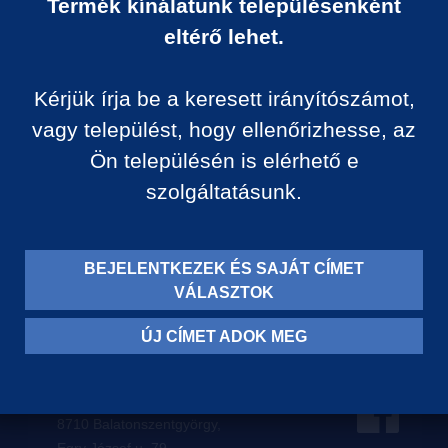
Termék kínálatunk településenként
Ár:
eltérő lehet.
0 Ft/darab
Kérjük írja be a keresett irányítószámot,
VISSZA A KATEGÓRIÁ
vagy települést, hogy ellenőrizhesse, az
Ön településén is elérhető e
szolgáltatásunk.
Termék leírása:
BEJELENTKEZEK ÉS SAJÁT CÍMET
VÁLASZTOK
ÚJ CÍMET ADOK MEG
Levelezési címünk:
8710 Balatonszentgyörgy,
Egry József u. 79.