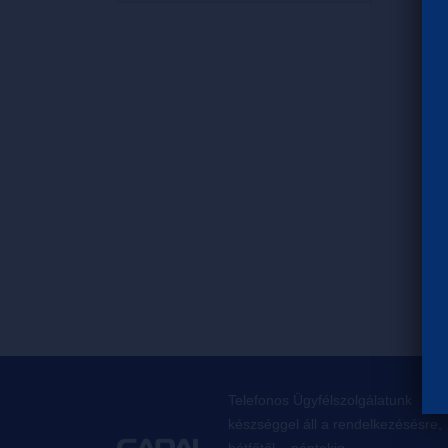
Telefonos Ügyfélszolgálatunk
készséggel áll a rendelkezésésre,
hétfőtől – péntekig