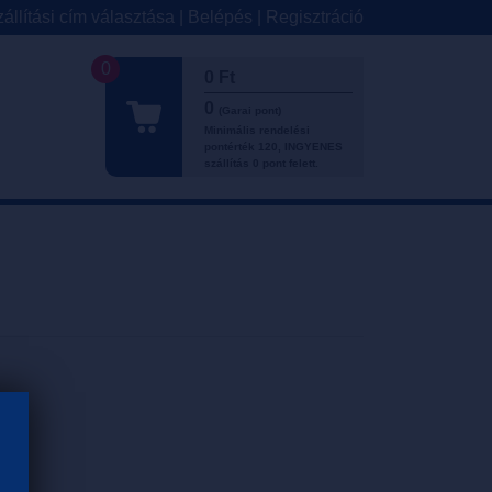
állítási cím választása
|
Belépés
|
Regisztráció
0
0 Ft
0
(Garai pont)
Minimális rendelési
pontérték 120, INGYENES
szállítás 0 pont felett.