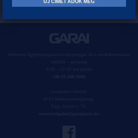
ÚJ CÍMET ADOK MEG
Telefonos Ügyfélszolgálatunk készséggel áll a rendelkezésésre,
hétfőtől – péntekig
8.00 – 17.00 óra között
+36 20 266 0080
Levelezési címünk:
8710 Balatonszentgyörgy,
Egry József u. 79.
vevoszolgalat@garaipiviz.hu