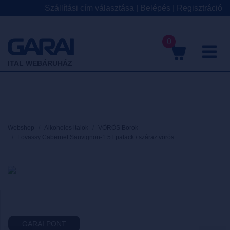
Szállítási cím választása
|
Belépés
|
Regisztráció
0
M
ITAL WEBÁRUHÁZ
Webshop
Alkoholos italok
VÖRÖS Borok
Lovassy Cabernet Sauvignon-1.5 l palack / száraz vörös
GARAI PONT