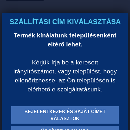
Ár:
SZÁLLÍTÁSI CÍM KIVÁLASZTÁSA
0 Ft/darab
Termék kínálatunk településenként
eltérő lehet.
VISSZA A KATEGÓRIÁHOZ
Kérjük írja be a keresett
irányítószámot, vagy települést, hogy
Termék leírása:
ellenőrizhesse, az Ön településén is
elérhető e szolgáltatásunk.
BEJELENTKEZEK ÉS SAJÁT CÍMET
TERMÉK KATEGÓRIÁK
VÁLASZTOK