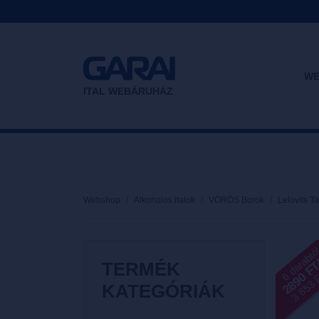
WE
ITAL WEBÁRUHÁZ
Webshop
Alkoholos italok
VÖRÖS Borok
Lelovits 
6 darabtó
2890 F
3 853 Ft
TERMÉK
KATEGÓRIÁK