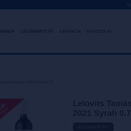
Sz
BSHOP
CÉGISMERTETŐ
GARANCIA
KAPCSOLAT
Tamás Pincészete-2021 Syrah 0.75
Lelovits Tamá
l
T/db
/liter
2021 Syrah 0.
40 GARAI PONT