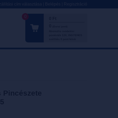
állítási cím választása
|
Belépés
|
Regisztráció
0
0 Ft
0
(Garai pont)
Minimális rendelési
pontérték 120, INGYENES
szállítás 0 pont felett.
s Pincészete
75