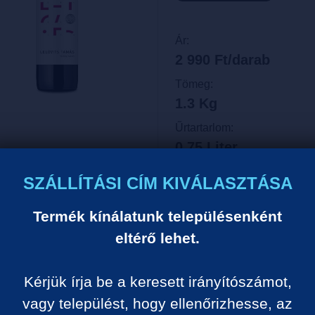
Ár:
2 990 Ft/darab
Tömeg:
1.3 Kg
Űrtartarlom:
0.75 Liter
Egységár:
SZÁLLÍTÁSI CÍM KIVÁLASZTÁSA
3 987 Ft/liter
Termék kínálatunk településenként
VISSZA A KATEGÓRIÁ
eltérő lehet.
Kérjük írja be a keresett irányítószámot,
Termék leírása:
vagy települést, hogy ellenőrizhesse, az