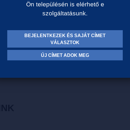
Ön településén is elérhető e
A fajtára jellemző mély söté
szolgáltatásunk.
embert. Ígéretes, nagy pote
felfedezhetjük a csokoládé,
kavalkádját.
BEJELENTKEZEK ÉS SAJÁT CÍMET
Szőlőfajta: Syrah
VÁLASZTOK
Borvidék: Villány
Szín: Vörös
ÚJ CÍMET ADOK MEG
Szárazsági fok: Száraz
INK