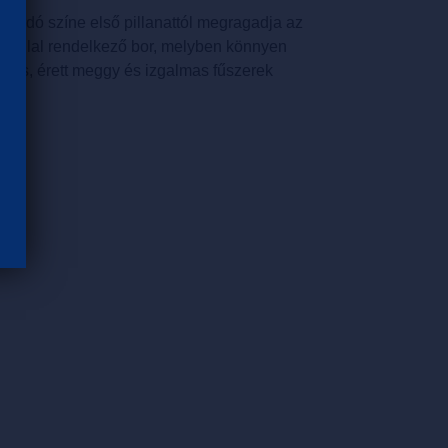
t bordó színe első pillanattól megragadja az
nciállal rendelkező bor, melyben könnyen
 bors, érett meggy és izgalmas fűszerek