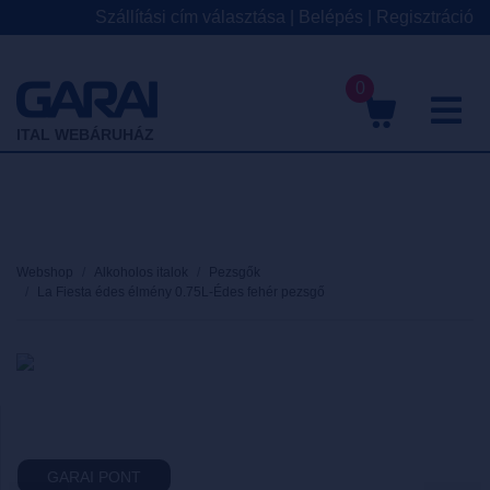
Szállítási cím választása
|
Belépés
|
Regisztráció
0
M
ITAL WEBÁRUHÁZ
Webshop
Alkoholos italok
Pezsgők
La Fiesta édes élmény 0.75L-Édes fehér pezsgő
GARAI PONT