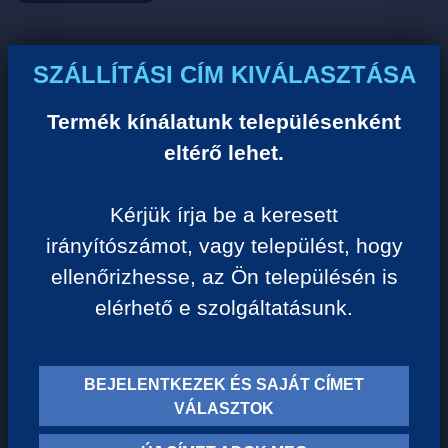
Ár:
SZÁLLÍTÁSI CÍM KIVÁLASZTÁSA
0 Ft/darab
Termék kínálatunk településenként
eltérő lehet.
VISSZA A KATEGÓRIÁHOZ
Kérjük írja be a keresett
irányítószámot, vagy települést, hogy
Termék leírása:
ellenőrizhesse, az Ön településén is
elérhető e szolgáltatásunk.
BEJELENTKEZEK ÉS SAJÁT CÍMET
TERMÉK KATEGÓRIÁK
VÁLASZTOK