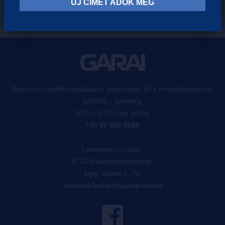
ÚJ CÍMET ADOK MEG
Telefonos Ügyfélszolgálatunk készséggel áll a rendelkezésésre,
hétfőtől – péntekig
8.00 – 17.00 óra között
+36 20 266 0080
Levelezési címünk:
8710 Balatonszentgyörgy,
Egry József u. 79.
vevoszolgalat@garaipiviz.hu