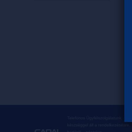
Telefonos Ügyfélszolgálatunk
készséggel áll a rendelkezésésre,
hétfőtől – péntekig