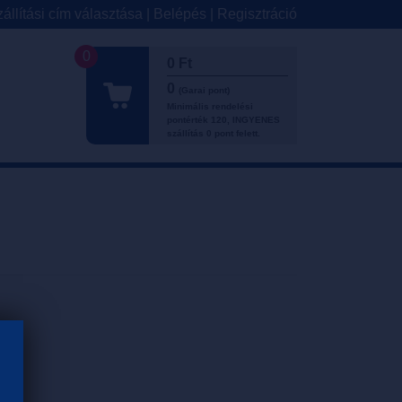
állítási cím választása
|
Belépés
|
Regisztráció
0
0 Ft
0
(Garai pont)
Minimális rendelési
pontérték 120, INGYENES
szállítás 0 pont felett.