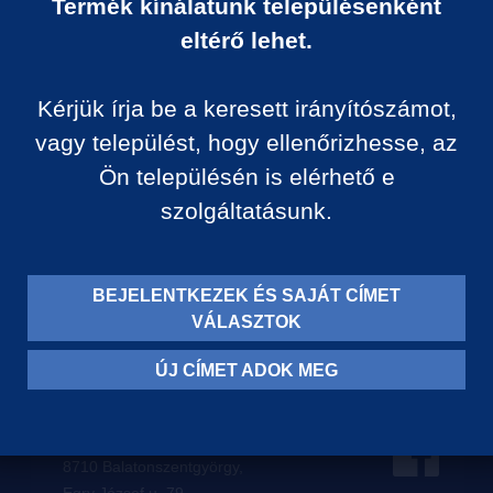
Termék kínálatunk településenként
Ár:
eltérő lehet.
0 Ft/darab
Kérjük írja be a keresett irányítószámot,
VISSZA A KATEGÓRIÁ
vagy települést, hogy ellenőrizhesse, az
Ön településén is elérhető e
szolgáltatásunk.
Termék leírása:
BEJELENTKEZEK ÉS SAJÁT CÍMET
VÁLASZTOK
ÚJ CÍMET ADOK MEG
Levelezési címünk:
8710 Balatonszentgyörgy,
Egry József u. 79.