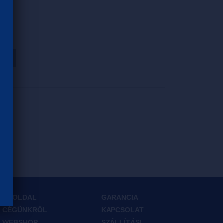
HOZ
FŐOLDAL
GARANCIA
CÉGÜNKRŐL
KAPCSOLAT
WEBSHOP
SZÁLLÍTÁSI