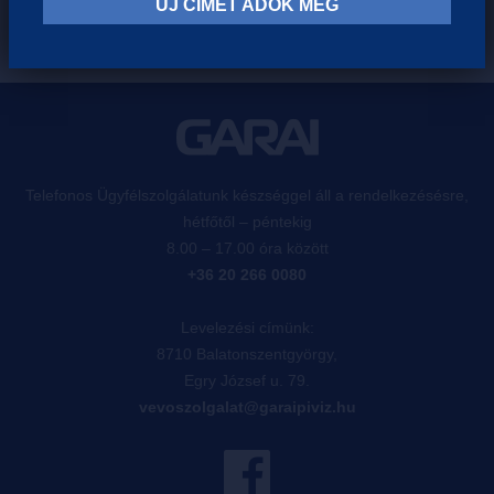
ÚJ CÍMET ADOK MEG
Telefonos Ügyfélszolgálatunk készséggel áll a rendelkezésésre,
hétfőtől – péntekig
8.00 – 17.00 óra között
+36 20 266 0080
Levelezési címünk:
8710 Balatonszentgyörgy,
Egry József u. 79.
vevoszolgalat@garaipiviz.hu