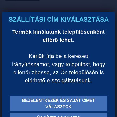
Ár:
SZÁLLÍTÁSI CÍM KIVÁLASZTÁSA
0 Ft/darab
Termék kínálatunk településenként
eltérő lehet.
VISSZA A KATEGÓRIÁHOZ
Kérjük írja be a keresett
irányítószámot, vagy települést, hogy
Termék leírása:
ellenőrizhesse, az Ön településén is
elérhető e szolgáltatásunk.
BEJELENTKEZEK ÉS SAJÁT CÍMET
TERMÉK KATEGÓRIÁK
VÁLASZTOK