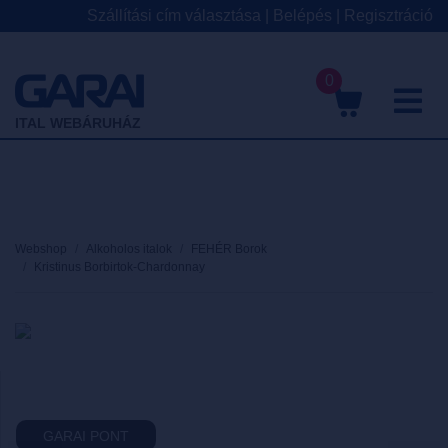
Szállítási cím választása
|
Belépés
|
Regisztráció
0
M
ITAL WEBÁRUHÁZ
Webshop
Alkoholos italok
FEHÉR Borok
Kristinus Borbirtok-Chardonnay
GARAI PONT