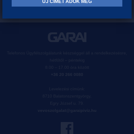
ÚJ CÍMET ADOK MEG
Telefonos Ügyfélszolgálatunk készséggel áll a rendelkezésésre,
hétfőtől – péntekig
8.00 – 17.00 óra között
+36 20 266 0080
Levelezési címünk:
8710 Balatonszentgyörgy,
Egry József u. 79.
vevoszolgalat@garaipiviz.hu