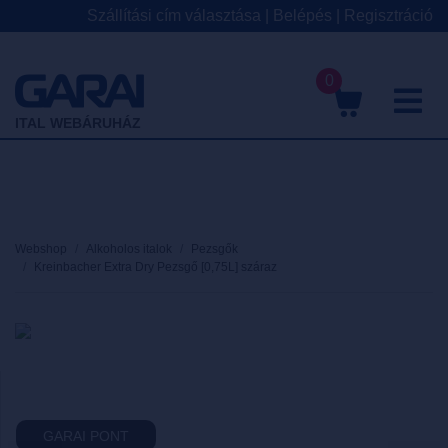
Szállítási cím választása
|
Belépés
|
Regisztráció
0
M
ITAL WEBÁRUHÁZ
Webshop
Alkoholos italok
Pezsgők
Kreinbacher Extra Dry Pezsgő [0,75L] száraz
GARAI PONT