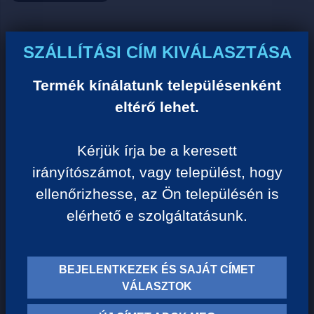
Ár:
SZÁLLÍTÁSI CÍM KIVÁLASZTÁSA
0 Ft/darab
Termék kínálatunk településenként
eltérő lehet.
VISSZA A KATEGÓRIÁHOZ
Kérjük írja be a keresett
irányítószámot, vagy települést, hogy
Termék leírása:
ellenőrizhesse, az Ön településén is
elérhető e szolgáltatásunk.
BEJELENTKEZEK ÉS SAJÁT CÍMET
TERMÉK KATEGÓRIÁK
VÁLASZTOK