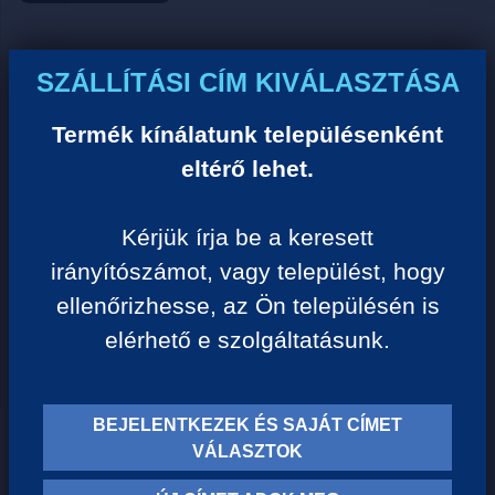
Ár:
SZÁLLÍTÁSI CÍM KIVÁLASZTÁSA
0 Ft/darab
Termék kínálatunk településenként
eltérő lehet.
VISSZA A KATEGÓRIÁHOZ
Kérjük írja be a keresett
irányítószámot, vagy települést, hogy
Termék leírása:
ellenőrizhesse, az Ön településén is
elérhető e szolgáltatásunk.
BEJELENTKEZEK ÉS SAJÁT CÍMET
TERMÉK KATEGÓRIÁK
VÁLASZTOK