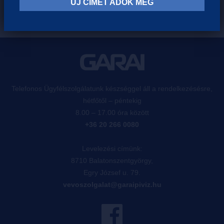
ÚJ CÍMET ADOK MEG
Telefonos Ügyfélszolgálatunk készséggel áll a rendelkezésésre,
hétfőtől – péntekig
8.00 – 17.00 óra között
+36 20 266 0080
Levelezési címünk:
8710 Balatonszentgyörgy,
Egry József u. 79.
vevoszolgalat@garaipiviz.hu