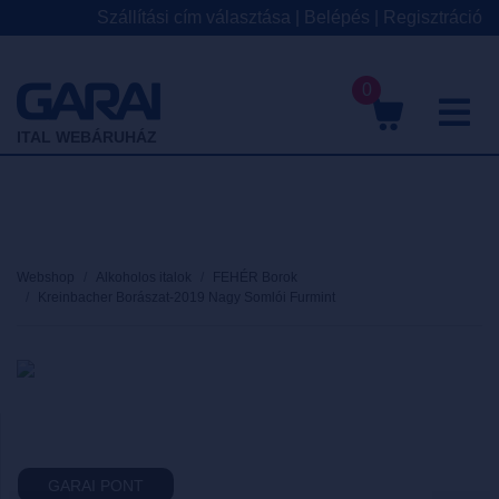
Szállítási cím választása
|
Belépés
|
Regisztráció
0
M
ITAL WEBÁRUHÁZ
Webshop
Alkoholos italok
FEHÉR Borok
Kreinbacher Borászat-2019 Nagy Somlói Furmint
GARAI PONT