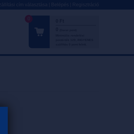
állítási cím választása
|
Belépés
|
Regisztráció
0
0 Ft
0
(Garai pont)
Minimális rendelési
pontérték 120, INGYENES
szállítás 0 pont felett.