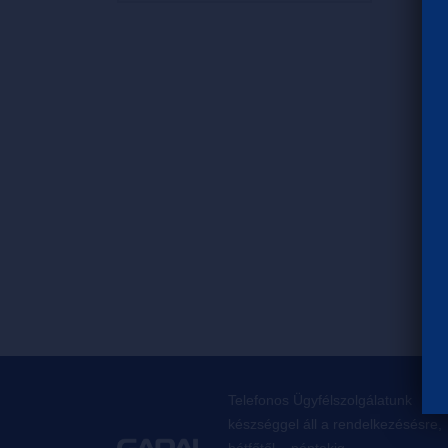
Telefonos Ügyfélszolgálatunk
készséggel áll a rendelkezésésre,
hétfőtől – péntekig