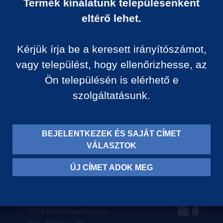
Termék kínálatunk településenként
Ár:
eltérő lehet.
0 Ft/darab
Kérjük írja be a keresett irányítószámot,
VISSZA A KATEGÓRIÁ
vagy települést, hogy ellenőrizhesse, az
Ön településén is elérhető e
szolgáltatásunk.
Termék leírása:
BEJELENTKEZEK ÉS SAJÁT CÍMET
VÁLASZTOK
ÚJ CÍMET ADOK MEG
Levelezési címünk:
8710 Balatonszentgyörgy,
Egry József u. 79.