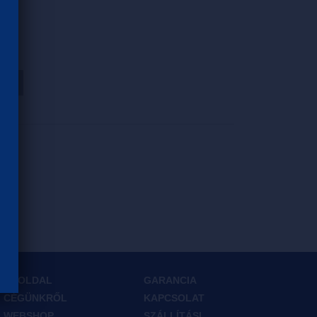
HOZ
FŐOLDAL
GARANCIA
CÉGÜNKRŐL
KAPCSOLAT
WEBSHOP
SZÁLLÍTÁSI