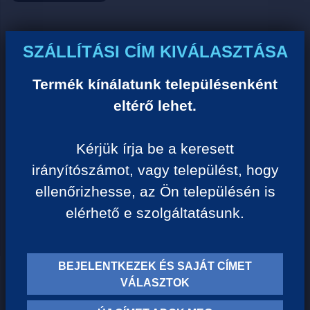
Ár:
SZÁLLÍTÁSI CÍM KIVÁLASZTÁSA
0 Ft/darab
Termék kínálatunk településenként
eltérő lehet.
VISSZA A KATEGÓRIÁHOZ
Kérjük írja be a keresett
irányítószámot, vagy települést, hogy
Termék leírása:
ellenőrizhesse, az Ön településén is
elérhető e szolgáltatásunk.
BEJELENTKEZEK ÉS SAJÁT CÍMET
TERMÉK KATEGÓRIÁK
VÁLASZTOK