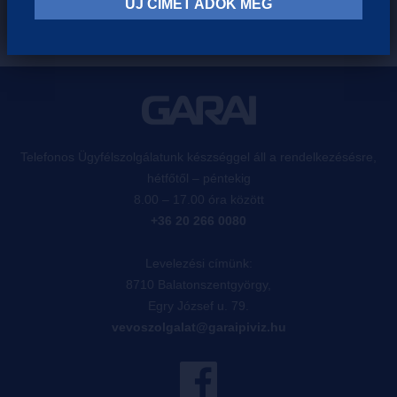
ÚJ CÍMET ADOK MEG
Telefonos Ügyfélszolgálatunk készséggel áll a rendelkezésésre,
hétfőtől – péntekig
8.00 – 17.00 óra között
+36 20 266 0080
Levelezési címünk:
8710 Balatonszentgyörgy,
Egry József u. 79.
vevoszolgalat@garaipiviz.hu