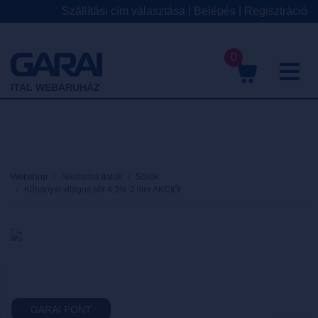
Szállítási cím választása
|
Belépés
|
Regisztráció
0
M
ITAL WEBÁRUHÁZ
Webshop
Alkoholos italok
Sörök
Kőbányai világos sör 4,3%-2 liter AKCIÓ!
GARAI PONT