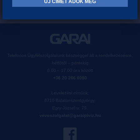
ÚJ CÍMET ADOK MEG
Telefonos Ügyfélszolgálatunk készséggel áll a rendelkezésésre,
hétfőtől – péntekig
8.00 – 17.00 óra között
+36 20 266 0080
Levelezési címünk:
8710 Balatonszentgyörgy,
Egry József u. 79.
vevoszolgalat@garaipiviz.hu