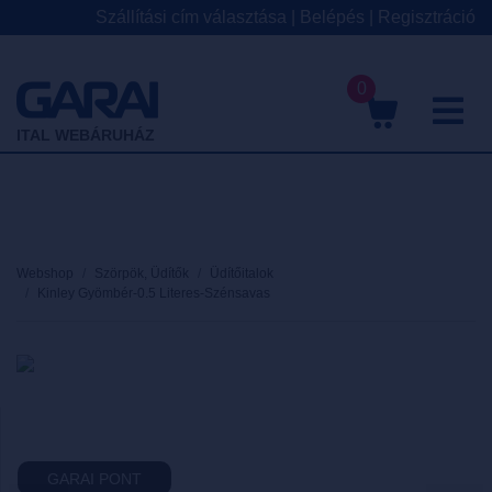
Szállítási cím választása
|
Belépés
|
Regisztráció
0
M
ITAL WEBÁRUHÁZ
Webshop
Szörpök, Üdítők
Üdítőitalok
Kinley Gyömbér-0.5 Literes-Szénsavas
GARAI PONT