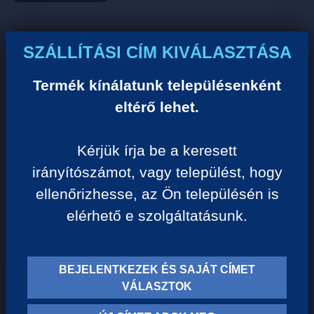
Ár:
SZÁLLÍTÁSI CÍM KIVÁLASZTÁSA
0 Ft/darab
Termék kínálatunk településenként
eltérő lehet.
VISSZA A KATEGÓRIÁHOZ
Kérjük írja be a keresett
irányítószámot, vagy települést, hogy
Termék leírása:
ellenőrizhesse, az Ön településén is
elérhető e szolgáltatásunk.
BEJELENTKEZEK ÉS SAJÁT CÍMET
TERMÉK KATEGÓRIÁK
VÁLASZTOK