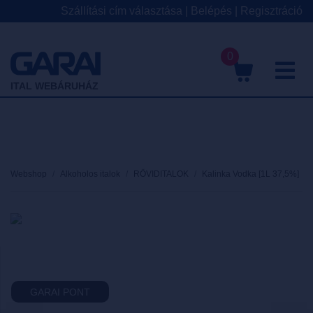
Szállítási cím választása
|
Belépés
|
Regisztráció
0
M
ITAL WEBÁRUHÁZ
Webshop
Alkoholos italok
RÖVIDITALOK
Kalinka Vodka [1L 37,5%]
GARAI PONT