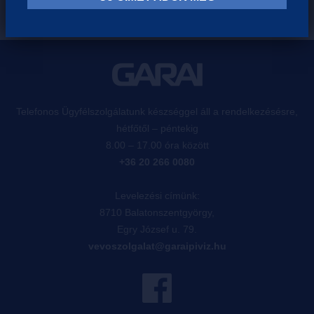
Telefonos Ügyfélszolgálatunk készséggel áll a rendelkezésésre,
hétfőtől – péntekig
8.00 – 17.00 óra között
+36 20 266 0080
Levelezési címünk:
8710 Balatonszentgyörgy,
Egry József u. 79.
vevoszolgalat@garaipiviz.hu