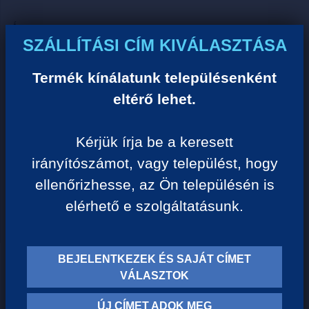
Ár:
SZÁLLÍTÁSI CÍM KIVÁLASZTÁSA
0 Ft/darab
Termék kínálatunk településenként
VISSZA A KATEGÓRIÁHOZ
eltérő lehet.
Kérjük írja be a keresett
Termék leírása:
irányítószámot, vagy települést, hogy
ellenőrizhesse, az Ön településén is
elérhető e szolgáltatásunk.
BEJELENTKEZEK ÉS SAJÁT CÍMET
TERMÉK KATEGÓRIÁK
VÁLASZTOK
ÚJ CÍMET ADOK MEG