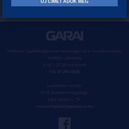
ÚJ CÍMET ADOK MEG
Telefonos Ügyfélszolgálatunk készséggel áll a rendelkezésésre,
hétfőtől – péntekig
8.00 – 17.00 óra között
+36 20 266 0080
Levelezési címünk:
8710 Balatonszentgyörgy,
Egry József u. 79.
vevoszolgalat@garaipiviz.hu