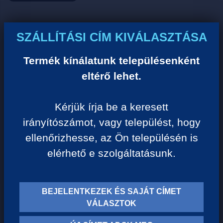
Ár:
SZÁLLÍTÁSI CÍM KIVÁLASZTÁSA
0 Ft/darab
Termék kínálatunk településenként
eltérő lehet.
VISSZA A KATEGÓRIÁHOZ
Kérjük írja be a keresett
irányítószámot, vagy települést, hogy
Termék leírása:
ellenőrizhesse, az Ön településén is
elérhető e szolgáltatásunk.
BEJELENTKEZEK ÉS SAJÁT CÍMET
TERMÉK KATEGÓRIÁK
VÁLASZTOK