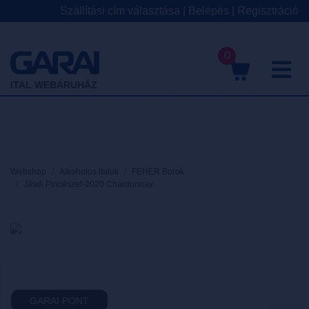
Szállítási cím választása
|
Belépés
|
Regisztráció
0
M
ITAL WEBÁRUHÁZ
Webshop
Alkoholos italok
FEHÉR Borok
Jásdi Pincészet-2020 Chardonnay
GARAI PONT