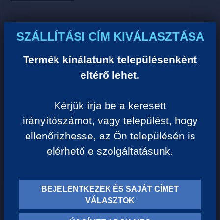
Ár:
SZÁLLÍTÁSI CÍM KIVÁLASZTÁSA
0 Ft/darab
Termék kínálatunk településenként
eltérő lehet.
VISSZA A KATEGÓRIÁHOZ
Kérjük írja be a keresett
irányítószámot, vagy települést, hogy
Termék leírása:
ellenőrizhesse, az Ön településén is
elérhető e szolgáltatásunk.
BEJELENTKEZEK ÉS SAJÁT CÍMET
TERMÉK KATEGÓRIÁK
VÁLASZTOK