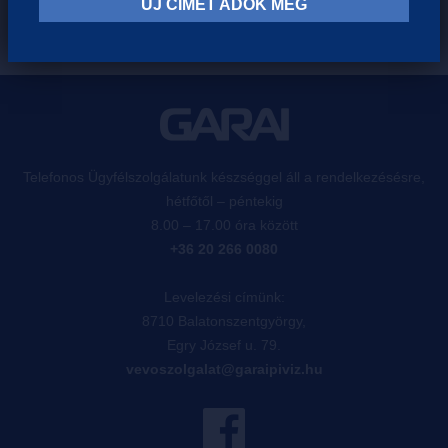
ÚJ CÍMET ADOK MEG
Telefonos Ügyfélszolgálatunk készséggel áll a rendelkezésésre,
hétfőtől – péntekig
8.00 – 17.00 óra között
+36 20 266 0080
Levelezési címünk:
8710 Balatonszentgyörgy,
Egry József u. 79.
vevoszolgalat@garaipiviz.hu