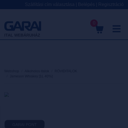
Szállítási cím választása
|
Belépés
|
Regisztráció
0
M
ITAL WEBÁRUHÁZ
Webshop
Alkoholos italok
RÖVIDITALOK
Jameson Whiskey [1L 40%]
GARAI PONT