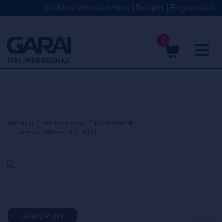
Szállítási cím választása
|
Belépés
|
Regisztráció
0
M
ITAL WEBÁRUHÁZ
Webshop
Alkoholos italok
RÖVIDITALOK
Jameson Whiskey [0.7L 40%]
GARAI PONT