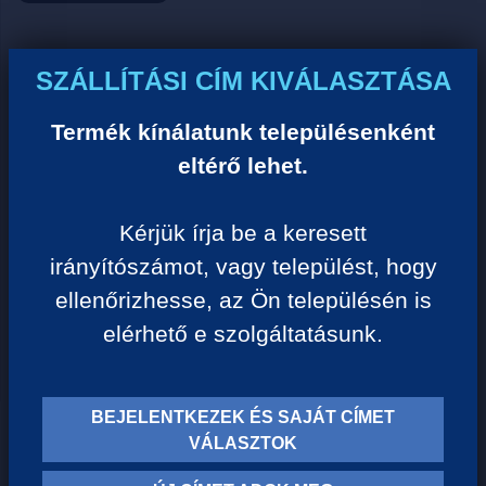
Ár:
SZÁLLÍTÁSI CÍM KIVÁLASZTÁSA
0 Ft/darab
Termék kínálatunk településenként
eltérő lehet.
VISSZA A KATEGÓRIÁHOZ
Kérjük írja be a keresett
irányítószámot, vagy települést, hogy
Termék leírása:
ellenőrizhesse, az Ön településén is
elérhető e szolgáltatásunk.
BEJELENTKEZEK ÉS SAJÁT CÍMET
TERMÉK KATEGÓRIÁK
VÁLASZTOK