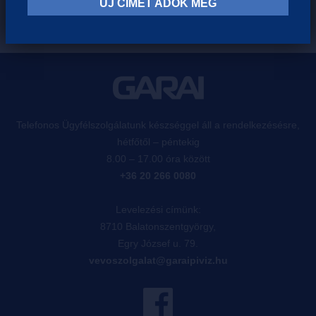
ÚJ CÍMET ADOK MEG
Telefonos Ügyfélszolgálatunk készséggel áll a rendelkezésésre,
hétfőtől – péntekig
8.00 – 17.00 óra között
+36 20 266 0080
Levelezési címünk:
8710 Balatonszentgyörgy,
Egry József u. 79.
vevoszolgalat@garaipiviz.hu