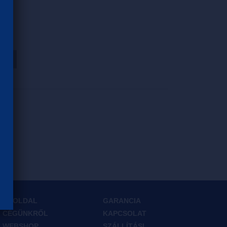
HOZ
FŐOLDAL
GARANCIA
CÉGÜNKRŐL
KAPCSOLAT
WEBSHOP
SZÁLLÍTÁSI