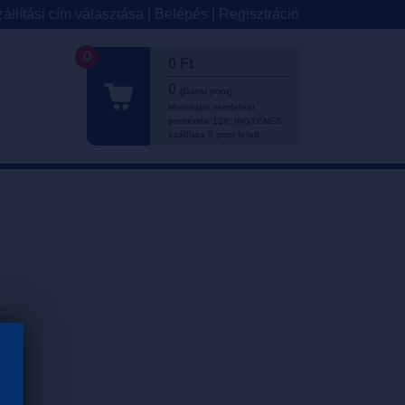
állítási cím választása
|
Belépés
|
Regisztráció
0
0 Ft
0
(Garai pont)
Minimális rendelési
pontérték 120, INGYENES
szállítás 0 pont felett.