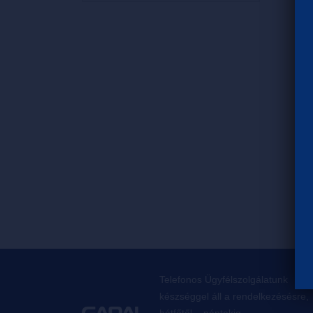
Telefonos Ügyfélszolgálatunk
készséggel áll a rendelkezésésre,
hétfőtől – péntekig