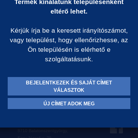
Termék kínálatunk településenként
Ár:
eltérő lehet.
0 Ft/darab
Kérjük írja be a keresett irányítószámot,
VISSZA A KATEGÓRIÁ
vagy települést, hogy ellenőrizhesse, az
Ön településén is elérhető e
szolgáltatásunk.
Termék leírása:
BEJELENTKEZEK ÉS SAJÁT CÍMET
VÁLASZTOK
ÚJ CÍMET ADOK MEG
Levelezési címünk:
8710 Balatonszentgyörgy,
Egry József u. 79.