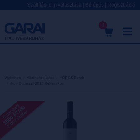
Szállítási cím választása
|
Belépés
|
Regisztráció
0
M
ITAL WEBÁRUHÁZ
Webshop
Alkoholos italok
VÖRÖS Borok
Ikon Borászat-2018 Kékfrankos
6 darabtól
1550 FT/db
2 067 Ft/liter