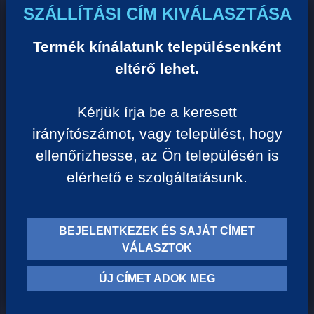
Egységár:
SZÁLLÍTÁSI CÍM KIVÁLASZTÁSA
2 120 Ft/liter
Termék kínálatunk településenként
VISSZA A KATEGÓRIÁHOZ
eltérő lehet.
Kérjük írja be a keresett
Termék leírása:
irányítószámot, vagy települést, hogy
ellenőrizhesse, az Ön településén is
Könnyű, meggyes, fűszeres frankos a Balaton déli
elérhető e szolgáltatásunk.
partjáról, meleg dűlőkből. Az érett gyümölcs válogatás után
tartályban erjedt, majd a friss bor kis része,
ászokhordókban, nagyobb része pedig tartályban érett
BEJELENTKEZEK ÉS SAJÁT CÍMET
kerekre.
VÁLASZTOK
Szőlőfajta: Kékfrankos
ÚJ CÍMET ADOK MEG
Borvidék: Balatonboglár
Szín: Vörös