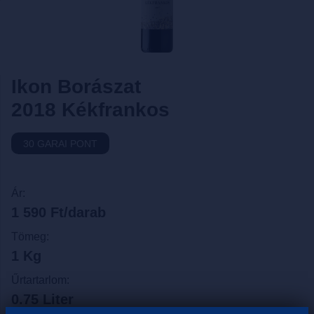
Ikon Borászat
2018 Kékfrankos
30 GARAI PONT
Ár:
1 590 Ft/darab
Tömeg:
1 Kg
Űrtartarlom:
0.75 Liter