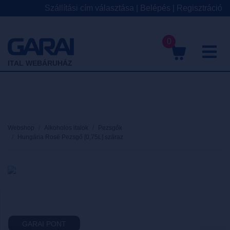
Szállítási cím választása
|
Belépés
|
Regisztráció
0
M
ITAL WEBÁRUHÁZ
Webshop
Alkoholos italok
Pezsgők
Hungária Rosé Pezsgő [0,75L] száraz
GARAI PONT