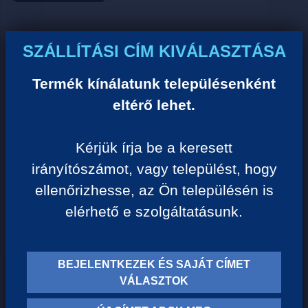
Ár:
SZÁLLÍTÁSI CÍM KIVÁLASZTÁSA
0 Ft/darab
Termék kínálatunk településenként
eltérő lehet.
VISSZA A KATEGÓRIÁHOZ
Kérjük írja be a keresett
irányítószámot, vagy települést, hogy
Termék leírása:
ellenőrizhesse, az Ön településén is
elérhető e szolgáltatásunk.
BEJELENTKEZEK ÉS SAJÁT CÍMET
TERMÉK KATEGÓRIÁK
VÁLASZTOK