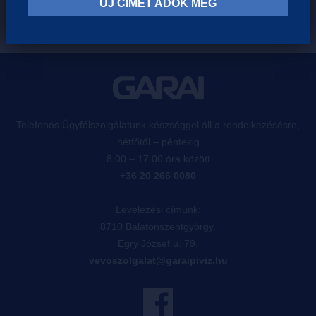
ÚJ CÍMET ADOK MEG
Telefonos Ügyfélszolgálatunk készséggel áll a rendelkezésésre,
hétfőtől – péntekig
8.00 – 17.00 óra között
+36 20 266 0080
Levelezési címünk:
8710 Balatonszentgyörgy,
Egry József u. 79.
vevoszolgalat@garaipiviz.hu