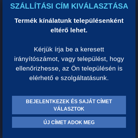
Egységár:
SZÁLLÍTÁSI CÍM KIVÁLASZTÁSA
5 320 Ft/liter
Termék kínálatunk településenként
VISSZA A KATEGÓRIÁHOZ
eltérő lehet.
Kérjük írja be a keresett
Termék leírása:
irányítószámot, vagy települést, hogy
ellenőrizhesse, az Ön településén is
Illatában az őszibarack és a narancs jegyek a
elérhető e szolgáltatásunk.
legmeghatározóbbak, amelyek mellett mandarin és
hársfavirág jelenik meg. Ízében folytatódik az őszibarackos
fővonal, narancshéj, méz és fahéj hosszan tartó
BEJELENTKEZEK ÉS SAJÁT CÍMET
különleges összhangjában.
VÁLASZTOK
Szőlőfajta: Furmint, Hárslevelű
ÚJ CÍMET ADOK MEG
Borvidék: Tokaj
Szín: Fehér