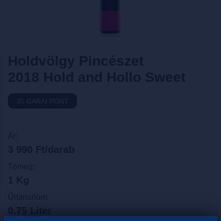
Holdvölgy Pincészet
2018 Hold and Hollo Sweet
35 GARAI PONT
Ár:
3 990 Ft/darab
Tömeg:
1 Kg
Űrtartarlom:
0.75 Liter