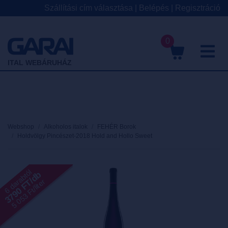
Szállítási cím választása
|
Belépés
|
Regisztráció
0
M
ITAL WEBÁRUHÁZ
Webshop
Alkoholos italok
FEHÉR Borok
Holdvölgy Pincészet-2018 Hold and Hollo Sweet
6 darabtól
3790 FT/db
5 053 Ft/liter