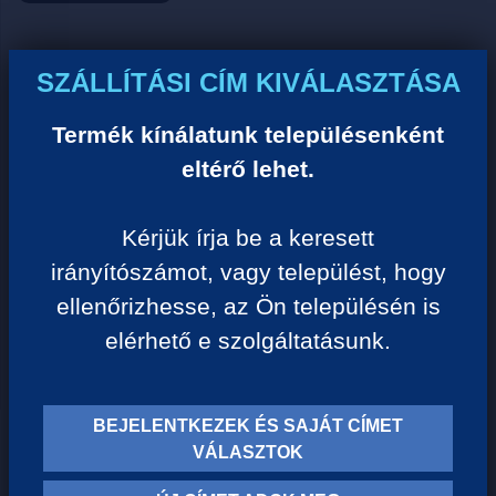
Ár:
SZÁLLÍTÁSI CÍM KIVÁLASZTÁSA
0 Ft/darab
Termék kínálatunk településenként
eltérő lehet.
VISSZA A KATEGÓRIÁHOZ
Kérjük írja be a keresett
irányítószámot, vagy települést, hogy
Termék leírása:
ellenőrizhesse, az Ön településén is
elérhető e szolgáltatásunk.
BEJELENTKEZEK ÉS SAJÁT CÍMET
TERMÉK KATEGÓRIÁK
VÁLASZTOK