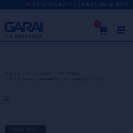
Szállítási cím választása
|
Belépés
|
Regisztráció
0
M
ITAL WEBÁRUHÁZ
Webshop
Alkoholos italok
RÖVIDITALOK
Highland Park 12 éves Viking Honour Whiskey [0,7L 40%]
GARAI PONT