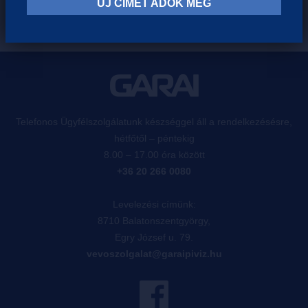
ÚJ CÍMET ADOK MEG
Telefonos Ügyfélszolgálatunk készséggel áll a rendelkezésésre,
hétfőtől – péntekig
8.00 – 17.00 óra között
+36 20 266 0080
Levelezési címünk:
8710 Balatonszentgyörgy,
Egry József u. 79.
vevoszolgalat@garaipiviz.hu