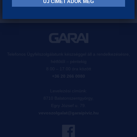
ÚJ CÍMET ADOK MEG
Telefonos Ügyfélszolgálatunk készséggel áll a rendelkezésésre,
hétfőtől – péntekig
8.00 – 17.00 óra között
+36 20 266 0080
Levelezési címünk:
8710 Balatonszentgyörgy,
Egry József u. 79.
vevoszolgalat@garaipiviz.hu