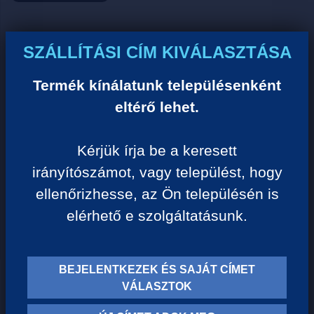
Ár:
SZÁLLÍTÁSI CÍM KIVÁLASZTÁSA
0 Ft/darab
Termék kínálatunk településenként
eltérő lehet.
VISSZA A KATEGÓRIÁHOZ
Kérjük írja be a keresett
irányítószámot, vagy települést, hogy
Termék leírása:
ellenőrizhesse, az Ön településén is
elérhető e szolgáltatásunk.
BEJELENTKEZEK ÉS SAJÁT CÍMET
TERMÉK KATEGÓRIÁK
VÁLASZTOK