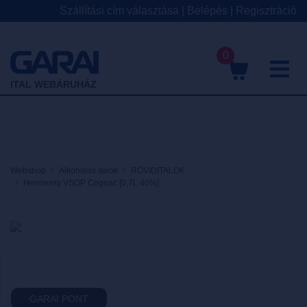
Szállítási cím választása
|
Belépés
|
Regisztráció
0
M
ITAL WEBÁRUHÁZ
Webshop
Alkoholos italok
RÖVIDITALOK
Hennessy VSOP Cognac [0,7L 40%]
GARAI PONT