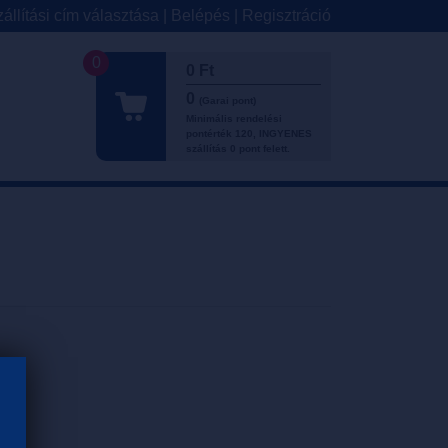
állítási cím választása
|
Belépés
|
Regisztráció
0
0 Ft
0
(Garai pont)
Minimális rendelési
pontérték 120, INGYENES
szállítás 0 pont felett.