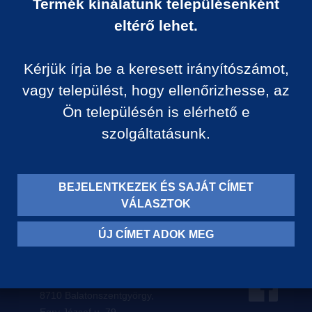
Termék kínálatunk településenként
Ár:
eltérő lehet.
0 Ft/darab
Kérjük írja be a keresett irányítószámot,
VISSZA A KATEGÓRIÁ
vagy települést, hogy ellenőrizhesse, az
Ön településén is elérhető e
szolgáltatásunk.
Termék leírása:
BEJELENTKEZEK ÉS SAJÁT CÍMET
VÁLASZTOK
ÚJ CÍMET ADOK MEG
Levelezési címünk:
8710 Balatonszentgyörgy,
Egry József u. 79.