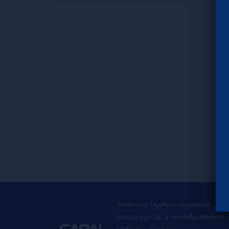
Telefonos Ügyfélszolgálatunk
készséggel áll a rendelkezésésre,
hétfőtől – péntekig