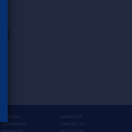
HOZ
FŐOLDAL
GARANCIA
CÉGÜNKRŐL
KAPCSOLAT
WEBSHOP
SZÁLLÍTÁSI