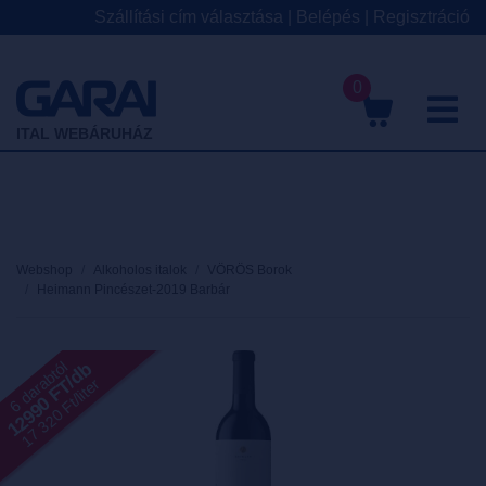
Szállítási cím választása
|
Belépés
|
Regisztráció
0
M
ITAL WEBÁRUHÁZ
Webshop
Alkoholos italok
VÖRÖS Borok
Heimann Pincészet-2019 Barbár
12990 FT/db
6 darabtól
17 320 Ft/liter