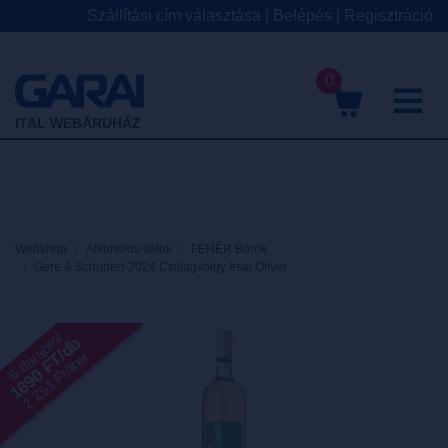
Szállítási cím választása
|
Belépés
|
Regisztráció
0
M
ITAL WEBÁRUHÁZ
Webshop
Alkoholos italok
FEHÉR Borok
Gere & Schubert-2024 Csillagvölgy Irsai Olivér
6 darabtól
1690 FT/db
2 253 Ft/liter