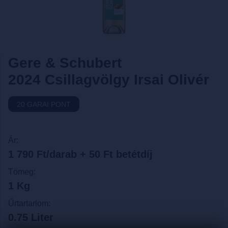
Gere & Schubert
2024 Csillagvölgy Irsai Olivér
20 GARAI PONT
Ár:
1 790 Ft/darab + 50 Ft betétdíj
Tömeg:
1 Kg
Űrtartarlom:
0.75 Liter