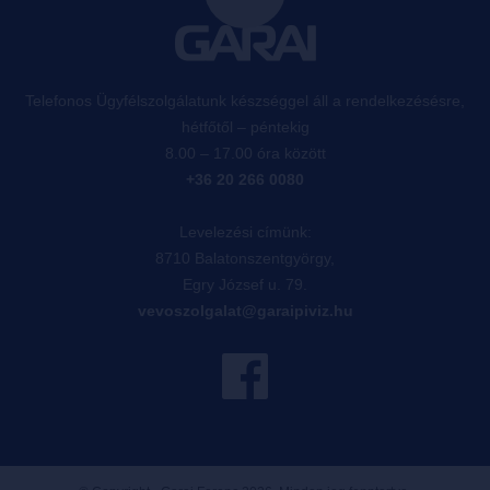
Telefonos Ügyfélszolgálatunk készséggel áll a rendelkezésésre,
hétfőtől – péntekig
8.00 – 17.00 óra között
+36 20 266 0080
Levelezési címünk:
8710 Balatonszentgyörgy,
Egry József u. 79.
vevoszolgalat@garaipiviz.hu