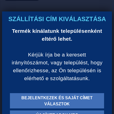
Ár:
SZÁLLÍTÁSI CÍM KIVÁLASZTÁSA
0 Ft/darab
Termék kínálatunk településenként
eltérő lehet.
VISSZA A KATEGÓRIÁHOZ
Kérjük írja be a keresett
irányítószámot, vagy települést, hogy
Termék leírása:
ellenőrizhesse, az Ön településén is
elérhető e szolgáltatásunk.
BEJELENTKEZEK ÉS SAJÁT CÍMET
TERMÉK KATEGÓRIÁK
VÁLASZTOK