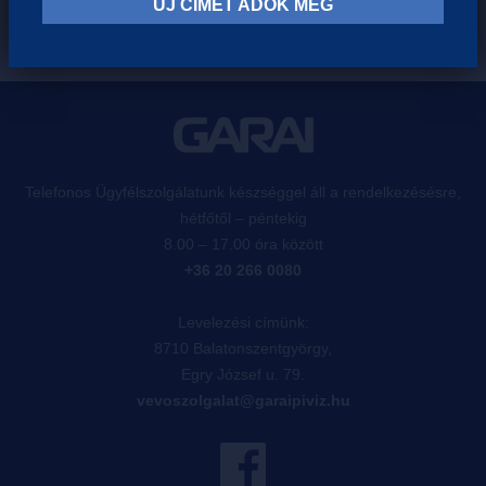
ÚJ CÍMET ADOK MEG
Telefonos Ügyfélszolgálatunk készséggel áll a rendelkezésésre,
hétfőtől – péntekig
8.00 – 17.00 óra között
+36 20 266 0080
Levelezési címünk:
8710 Balatonszentgyörgy,
Egry József u. 79.
vevoszolgalat@garaipiviz.hu