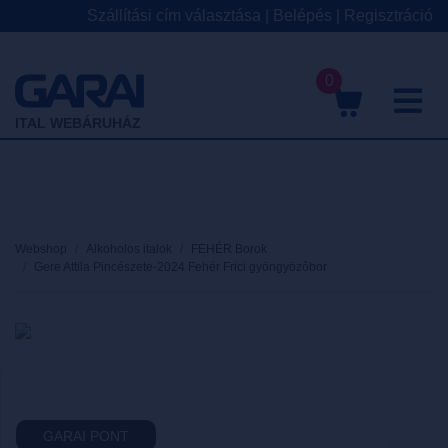
Szállítási cím választása
|
Belépés
|
Regisztráció
0
M
ITAL WEBÁRUHÁZ
Webshop
Alkoholos italok
FEHÉR Borok
Gere Attila Pincészete-2024 Fehér Frici gyöngyözőbor
GARAI PONT