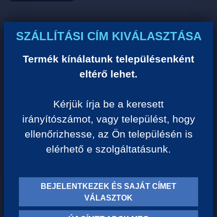
Ár:
SZÁLLÍTÁSI CÍM KIVÁLASZTÁSA
0 Ft/darab
Termék kínálatunk településenként
eltérő lehet.
VISSZA A KATEGÓRIÁHOZ
Kérjük írja be a keresett
irányítószámot, vagy települést, hogy
Termék leírása:
ellenőrizhesse, az Ön településén is
elérhető e szolgáltatásunk.
BEJELENTKEZEK ÉS SAJÁT CÍMET
TERMÉK KATEGÓRIÁK
VÁLASZTOK