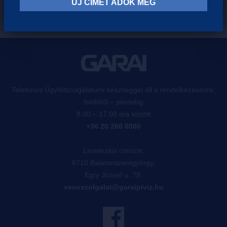
ÚJ CÍMET ADOK MEG
Telefonos Ügyfélszolgálatunk készséggel áll a rendelkezésésre,
hétfőtől – péntekig
8.00 – 17.00 óra között
+36 20 266 0080
Levelezési címünk:
8710 Balatonszentgyörgy,
Egry József u. 79.
vevoszolgalat@garaipiviz.hu