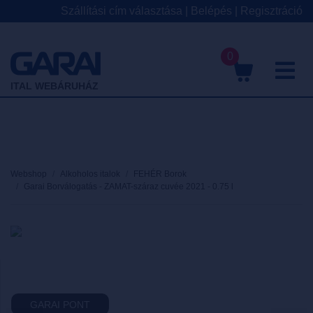
Szállítási cím választása
|
Belépés
|
Regisztráció
0
M
ITAL WEBÁRUHÁZ
Webshop
Alkoholos italok
FEHÉR Borok
Garai Borválogatás - ZAMAT-száraz cuvée 2021 - 0.75 l
GARAI PONT