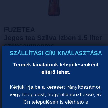
FUZETEA
Jeges tea Szilva ízben 1.5 liter
szénsavmentes
SZÁLLÍTÁSI CÍM KIVÁLASZTÁSA
Tisztelt Vásárlónk!
Termék kínálatunk településenként
Sajnos ezzel a termékkel nem tudjuk Önt kiszolgálni
eltérő lehet.
ideiglenes készlethiány miatt! Kérjük válogasson
hasonló termékeink közül.
Kérjük írja be a keresett irányítószámot,
Megértését köszönjük!
vagy települést, hogy ellenőrizhesse, az
Ön településén is elérhető e