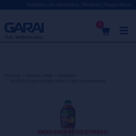
Szállítási cím választása
|
Belépés
|
Regisztráció
0
M
ITAL WEBÁRUHÁZ
Webshop
Szörpök, Üdítők
Üdítőitalok
FUZETEA-Jeges tea Szilva ízben 1.5 liter-Szénsavmentes
IDEIGLENES KÉSZLETHIÁNY!