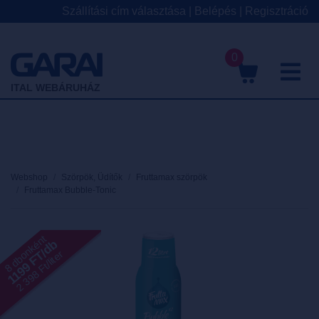
Szállítási cím választása
|
Belépés
|
Regisztráció
0
M
ITAL WEBÁRUHÁZ
Webshop
Szörpök, Üdítők
Fruttamax szörpök
Fruttamax Bubble-Tonic
8 dbonként
1199 FT/db
2 398 Ft/liter