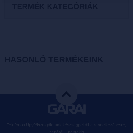
TERMÉK KATEGÓRIÁK
HASONLÓ TERMÉKEINK
Telefonos Ügyfélszolgálatunk készséggel áll a rendelkezésésre,
hétfőtől – péntekig