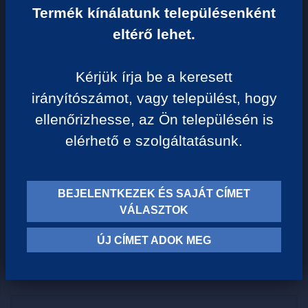
Egységár:
Termék kínálatunk településenként
2 498 Ft/liter
eltérő lehet.
VISSZA A KATEGÓRIÁHOZ
Kérjük írja be a keresett
irányítószámot, vagy települést, hogy
ellenőrizhesse, az Ön településén is
Termék leírása:
elérhető e szolgáltatásunk.
Tonic ízű szörp. 12 liter kész italhoz izocukorral és
édesítőszerrel, csökkentett energiatartalommal
BEJELENTKEZEK ÉS SAJÁT CÍMET
VÁLASZTOK
12 liter kész italhoz
Hígítási arány 1:23
ÚJ CÍMET ADOK MEG
Tömeg: 500 ml