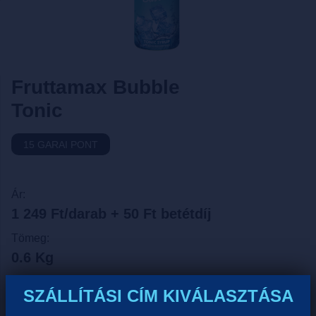
Fruttamax Bubble
Tonic
15 GARAI PONT
Ár:
1 249 Ft/darab + 50 Ft betétdíj
Tömeg:
0.6 Kg
Űrtartarlom:
SZÁLLÍTÁSI CÍM KIVÁLASZTÁSA
0.5 Liter