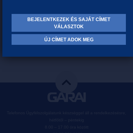
BEJELENTKEZEK ÉS SAJÁT CÍMET
VÁLASZTOK
ÚJ CÍMET ADOK MEG
HASONLÓ TERMÉKEINK
Telefonos Ügyfélszolgálatunk készséggel áll a rendelkezésésre,
hétfőtől – péntekig
8.00 – 17.00 óra között