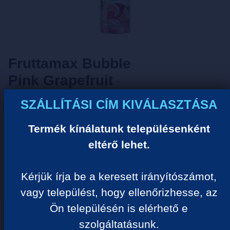
Fruttamax Bubble
Pink Grapefruit
SZÁLLÍTÁSI CÍM KIVÁLASZTÁSA
Tisztelt Vásárlónk!
Termék kínálatunk településenként
Sajnos ezzel a termékkel nem tudjuk Önt kiszolgálni
ideiglenes készlethiány miatt! Kérjük válogasson
eltérő lehet.
hasonló termékeink közül.
Kérjük írja be a keresett irányítószámot,
Megértését köszönjük!
vagy települést, hogy ellenőrizhesse, az
Ön településén is elérhető e
TERMÉK KATEGÓRIÁK
szolgáltatásunk.