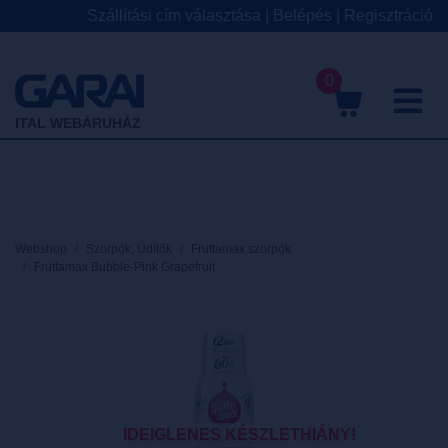
Szállítási cím választása
|
Belépés
|
Regisztráció
0
M
ITAL WEBÁRUHÁZ
Webshop
Szörpök, Üdítők
Fruttamax szörpök
Fruttamax Bubble-Pink Grapefruit
IDEIGLENES KÉSZLETHIÁNY!