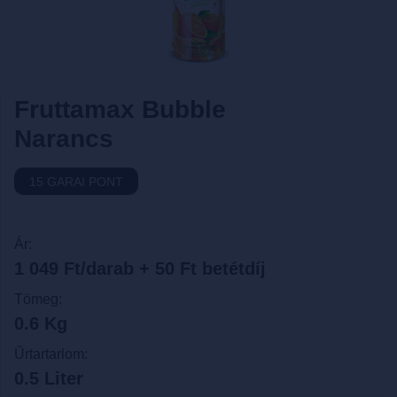
Fruttamax Bubble
Narancs
15 GARAI PONT
Ár:
1 049 Ft/darab + 50 Ft betétdíj
Tömeg:
0.6 Kg
Űrtartarlom:
0.5 Liter