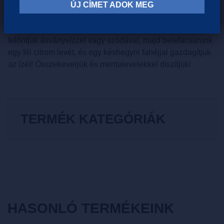
RÉSZÉRE:
ÚJ CÍMET ADOK MEG
Egy nagy poharat háromnegyedik töltünk apróra zúzott
jéggel. Meglocsoljuk 1/2-1 kiskanál gyümölcsszörppel,
felöntjük ásványvízzel vagy szódával, majd belefacsarunk
egy fél citrom levét, és egy késhegyni fahéjjal gazdagítjuk
az ízét! Összekeverjük és mentalevelekkel díszítjük!
TERMÉK KATEGÓRIÁK
HASONLÓ TERMÉKEINK