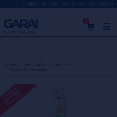
Szállítási cím választása
|
Belépés
|
Regisztráció
0
M
ITAL WEBÁRUHÁZ
Webshop
Szörpök, Üdítők
Fruttamax szörpök
Fruttamax Bubble-Narancs
8 dbonként
999 FT/db
1 998 Ft/liter