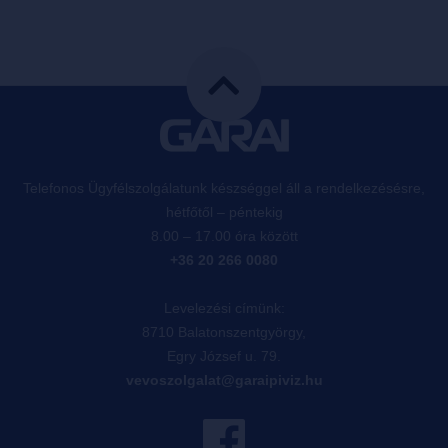
Telefonos Ügyfélszolgálatunk készséggel áll a rendelkezésésre,
hétfőtől – péntekig
8.00 – 17.00 óra között
+36 20 266 0080
Levelezési címünk:
8710 Balatonszentgyörgy,
Egry József u. 79.
vevoszolgalat@garaipiviz.hu